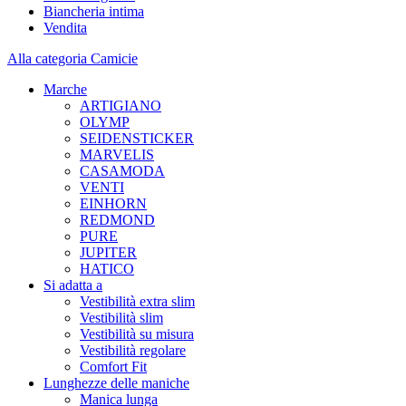
Biancheria intima
Vendita
Alla categoria Camicie
Marche
ARTIGIANO
OLYMP
SEIDENSTICKER
MARVELIS
CASAMODA
VENTI
EINHORN
REDMOND
PURE
JUPITER
HATICO
Si adatta a
Vestibilità extra slim
Vestibilità slim
Vestibilità su misura
Vestibilità regolare
Comfort Fit
Lunghezze delle maniche
Manica lunga