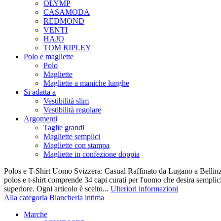
OLYMP
CASAMODA
REDMOND
VENTI
HAJO
TOM RIPLEY
Polo e magliette
Polo
Magliette
Magliette a maniche lunghe
Si adatta a
Vestibilità slim
Vestibilità regolare
Argomenti
Taglie grandi
Magliette semplici
Magliette con stampa
Magliette in confezione doppia
Polos e T-Shirt Uomo Svizzera: Casual Raffinato da Lugano a Bellinz
polos e t-shirt comprende 34 capi curati per l'uomo che desira semplicit
superiore. Ogni articolo è scelto...
Ulteriori informazioni
Alla categoria Biancheria intima
Marche