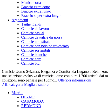
Manica corta
Braccio extra corto
Braccio extra lungo
Braccio super-extra lungo
Argomenti
Taglie grandi
Camicie da lavoro
Camicie casual
Camicie da gala e da sposa
Camicie non stirate
Camicie con polsino rovesciato
Camicie sostenibili
Camicie bianche
Camicie nere
Camicie blu
Camicie Uomo Svizzera: Eleganza e Comfort da Lugano a Bellinzona 
una selezione esclusiva di camicie uomo con oltre 1.200 articoli dai mi
collezioni sono pensate per l'uomo...
Ulteriori informazioni
Alla categoria Maglia e sudore
Marche
OLYMP
CASAMODA
REDMOND