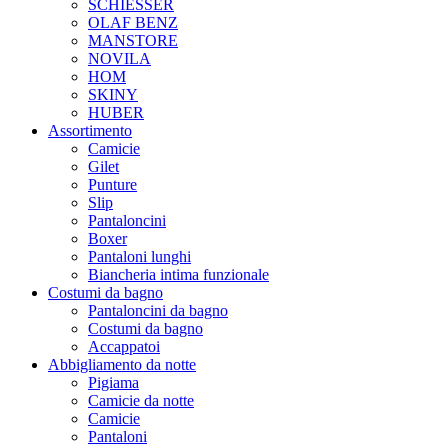
SCHIESSER
OLAF BENZ
MANSTORE
NOVILA
HOM
SKINY
HUBER
Assortimento
Camicie
Gilet
Punture
Slip
Pantaloncini
Boxer
Pantaloni lunghi
Biancheria intima funzionale
Costumi da bagno
Pantaloncini da bagno
Costumi da bagno
Accappatoi
Abbigliamento da notte
Pigiama
Camicie da notte
Camicie
Pantaloni