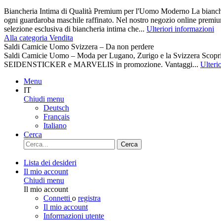
Biancheria Intima di Qualità Premium per l'Uomo Moderno La biancher
ogni guardaroba maschile raffinato. Nel nostro negozio online premiu
selezione esclusiva di biancheria intima che...
Ulteriori informazioni
Alla categoria Vendita
Saldi Camicie Uomo Svizzera – Da non perdere
Saldi Camicie Uomo – Moda per Lugano, Zurigo e la Svizzera Scoprite 
SEIDENSTICKER e MARVELIS in promozione. Vantaggi...
Ulteri
Menu
IT
Chiudi menu
Deutsch
Français
Italiano
Cerca
Cerca
Lista dei desideri
Il mio account
Chiudi menu
Il mio account
Connetti
o
registra
Il mio account
Informazioni utente