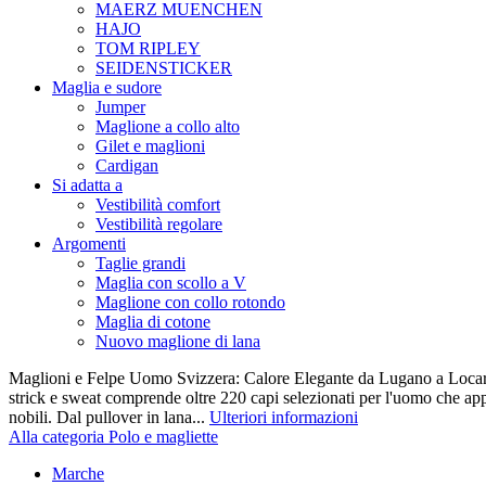
MAERZ MUENCHEN
HAJO
TOM RIPLEY
SEIDENSTICKER
Maglia e sudore
Jumper
Maglione a collo alto
Gilet e maglioni
Cardigan
Si adatta a
Vestibilità comfort
Vestibilità regolare
Argomenti
Taglie grandi
Maglia con scollo a V
Maglione con collo rotondo
Maglia di cotone
Nuovo maglione di lana
Maglioni e Felpe Uomo Svizzera: Calore Elegante da Lugano a Locarn
strick e sweat comprende oltre 220 capi selezionati per l'uomo che appr
nobili. Dal pullover in lana...
Ulteriori informazioni
Alla categoria Polo e magliette
Marche