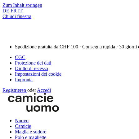
Zum Inhalt springen
DE
FR
IT
Chiudi finestra
Spedizione gratuita da CHF 100 · Consegna rapida · 30 giorni 
CGC
Protezione dei dati
Diritto di recesso
Impostazioni dei cookie
Impronta
Registrieren
oder
Accedi
Nuovo
Camicie
Maglia e sudore
Polo e magliette