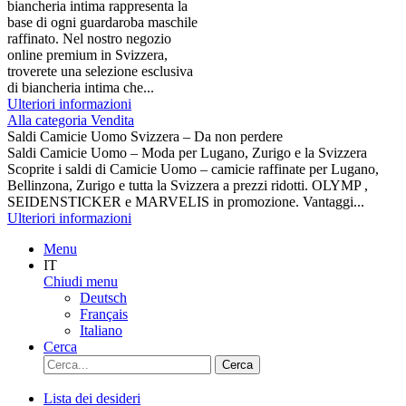
biancheria intima rappresenta la
base di ogni guardaroba maschile
raffinato. Nel nostro negozio
online premium in Svizzera,
troverete una selezione esclusiva
di biancheria intima che...
Ulteriori informazioni
Alla categoria Vendita
Saldi Camicie Uomo Svizzera – Da non perdere
Saldi Camicie Uomo – Moda per Lugano, Zurigo e la Svizzera
Scoprite i saldi di Camicie Uomo – camicie raffinate per Lugano,
Bellinzona, Zurigo e tutta la Svizzera a prezzi ridotti. OLYMP ,
SEIDENSTICKER e MARVELIS in promozione. Vantaggi...
Ulteriori informazioni
Menu
IT
Chiudi menu
Deutsch
Français
Italiano
Cerca
Cerca
Lista dei desideri