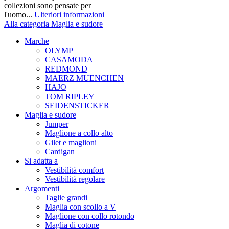
collezioni sono pensate per
l'uomo...
Ulteriori informazioni
Alla categoria Maglia e sudore
Marche
OLYMP
CASAMODA
REDMOND
MAERZ MUENCHEN
HAJO
TOM RIPLEY
SEIDENSTICKER
Maglia e sudore
Jumper
Maglione a collo alto
Gilet e maglioni
Cardigan
Si adatta a
Vestibilità comfort
Vestibilità regolare
Argomenti
Taglie grandi
Maglia con scollo a V
Maglione con collo rotondo
Maglia di cotone