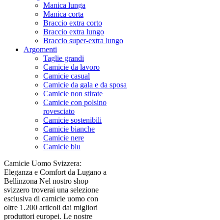
Manica lunga
Manica corta
Braccio extra corto
Braccio extra lungo
Braccio super-extra lungo
Argomenti
Taglie grandi
Camicie da lavoro
Camicie casual
Camicie da gala e da sposa
Camicie non stirate
Camicie con polsino
rovesciato
Camicie sostenibili
Camicie bianche
Camicie nere
Camicie blu
Camicie Uomo Svizzera:
Eleganza e Comfort da Lugano a
Bellinzona Nel nostro shop
svizzero troverai una selezione
esclusiva di camicie uomo con
oltre 1.200 articoli dai migliori
produttori europei. Le nostre