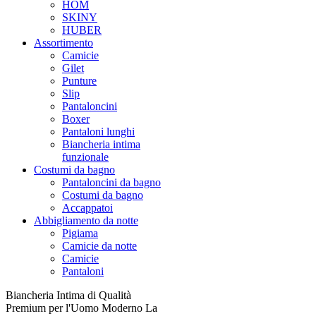
HOM
SKINY
HUBER
Assortimento
Camicie
Gilet
Punture
Slip
Pantaloncini
Boxer
Pantaloni lunghi
Biancheria intima
funzionale
Costumi da bagno
Pantaloncini da bagno
Costumi da bagno
Accappatoi
Abbigliamento da notte
Pigiama
Camicie da notte
Camicie
Pantaloni
Biancheria Intima di Qualità
Premium per l'Uomo Moderno La