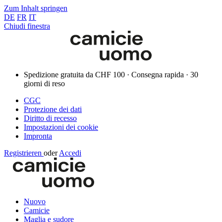
Zum Inhalt springen
DE
FR
IT
Chiudi finestra
Spedizione gratuita da CHF 100 · Consegna rapida · 30
giorni di reso
CGC
Protezione dei dati
Diritto di recesso
Impostazioni dei cookie
Impronta
Registrieren
oder
Accedi
Nuovo
Camicie
Maglia e sudore