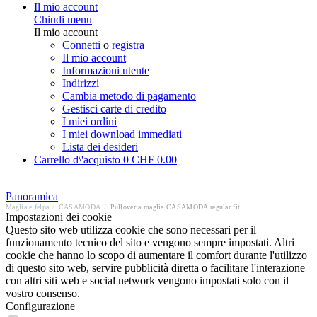
Il mio account
Chiudi menu
Il mio account
Connetti
o
registra
Il mio account
Informazioni utente
Indirizzi
Cambia metodo di pagamento
Gestisci carte di credito
I miei ordini
I miei download immediati
Lista dei desideri
Carrello d\'acquisto
0
CHF 0.00
Panoramica
Maglia e felpa
/
CASAMODA
/
Pullover a maglia CASAMODA regular fit
Impostazioni dei cookie
Questo sito web utilizza cookie che sono necessari per il
funzionamento tecnico del sito e vengono sempre impostati. Altri
cookie che hanno lo scopo di aumentare il comfort durante l'utilizzo
di questo sito web, servire pubblicità diretta o facilitare l'interazione
con altri siti web e social network vengono impostati solo con il
vostro consenso.
Configurazione