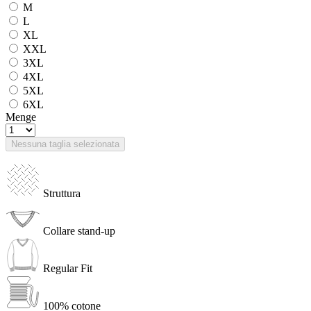
M
L
XL
XXL
3XL
4XL
5XL
6XL
Menge
Nessuna taglia selezionata
Struttura
Collare stand-up
Regular Fit
100% cotone