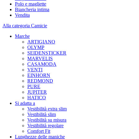
Polo e magliette
Biancheria intima
Vendita
Alla categoria Camicie
Marche
ARTIGIANO
OLYMP
SEIDENSTICKER
MARVELIS
CASAMODA
VENTI
EINHORN
REDMOND
PURE
JUPITER
HATICO
Si adatta a
Vestibilità extra slim
Vestibilità slim
Vestibilità su misura
Vestibilità regolare
Comfort Fit
Lunghezze delle maniche