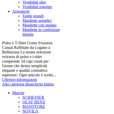
Vestibilità slim
Vestibilità regolare
Argomenti
Taglie grandi
Magliette semplici
Magliette con stampa
Magliette in confezione
doppia
Polos e T-Shirt Uomo Svizzera:
Casual Raffinato da Lugano a
Bellinzona La nostra selezione
svizzera di polos e t-shirt
comprende 34 capi curati per
l'uomo che desira semplicità
elegante e qualità costruttiva
superiore. Ogni articolo è scelto...
Ulteriori informazioni
Alla categoria Biancheria intima
Marche
SCHIESSER
OLAF BENZ
MANSTORE
NOVILA