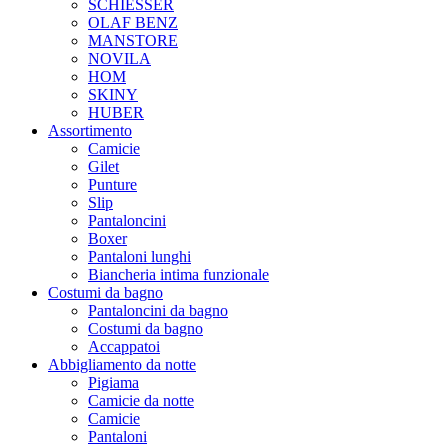
SCHIESSER
OLAF BENZ
MANSTORE
NOVILA
HOM
SKINY
HUBER
Assortimento
Camicie
Gilet
Punture
Slip
Pantaloncini
Boxer
Pantaloni lunghi
Biancheria intima funzionale
Costumi da bagno
Pantaloncini da bagno
Costumi da bagno
Accappatoi
Abbigliamento da notte
Pigiama
Camicie da notte
Camicie
Pantaloni