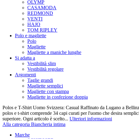
OLYMP
CASAMODA
REDMOND
VENTI
HAJO
TOM RIPLEY
Polo e magliette
Polo
Magliette
Magliette a maniche lunghe
Si adatta a
Vestibilità slim
Vestibilità regolare
Argomenti
Taglie grandi
Magliette semplici
Magliette con stampa
Magliette in confezione doppia
Polos e T-Shirt Uomo Svizzera: Casual Raffinato da Lugano a Bellinz
polos e t-shirt comprende 34 capi curati per l'uomo che desira semplicit
superiore. Ogni articolo è scelto...
Ulteriori informazioni
Alla categoria Biancheria intima
Marche