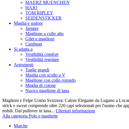
MAERZ MUENCHEN
HAJO
TOM RIPLEY
SEIDENSTICKER
Maglia e sudore
Jumper
Maglione a collo alto
Gilet e maglioni
Cardigan
Si adatta a
Vestibilità comfort
Vestibilità regolare
Argomenti
Taglie grandi
Maglia con scollo a V
Maglione con collo rotondo
Maglia di cotone
Nuovo maglione di lana
Maglioni e Felpe Uomo Svizzera: Calore Elegante da Lugano a Locarn
strick e sweat comprende oltre 220 capi selezionati per l'uomo che appr
nobili. Dal pullover in lana...
Ulteriori informazioni
Alla categoria Polo e magliette
Marche