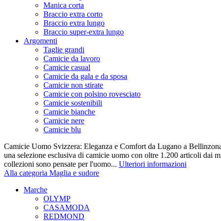
Manica corta
Braccio extra corto
Braccio extra lungo
Braccio super-extra lungo
Argomenti
Taglie grandi
Camicie da lavoro
Camicie casual
Camicie da gala e da sposa
Camicie non stirate
Camicie con polsino rovesciato
Camicie sostenibili
Camicie bianche
Camicie nere
Camicie blu
Camicie Uomo Svizzera: Eleganza e Comfort da Lugano a Bellinzona 
una selezione esclusiva di camicie uomo con oltre 1.200 articoli dai mi
collezioni sono pensate per l'uomo...
Ulteriori informazioni
Alla categoria Maglia e sudore
Marche
OLYMP
CASAMODA
REDMOND