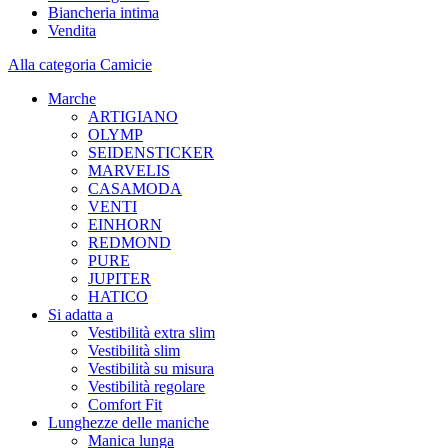
Biancheria intima
Vendita
Alla categoria Camicie
Marche
ARTIGIANO
OLYMP
SEIDENSTICKER
MARVELIS
CASAMODA
VENTI
EINHORN
REDMOND
PURE
JUPITER
HATICO
Si adatta a
Vestibilità extra slim
Vestibilità slim
Vestibilità su misura
Vestibilità regolare
Comfort Fit
Lunghezze delle maniche
Manica lunga