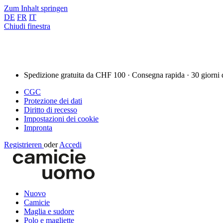
Zum Inhalt springen
DE
FR
IT
Chiudi finestra
Spedizione gratuita da CHF 100 · Consegna rapida · 30 giorni 
CGC
Protezione dei dati
Diritto di recesso
Impostazioni dei cookie
Impronta
Registrieren
oder
Accedi
Nuovo
Camicie
Maglia e sudore
Polo e magliette