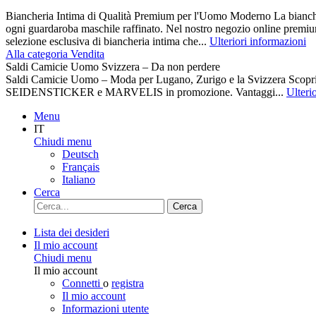
Biancheria Intima di Qualità Premium per l'Uomo Moderno La biancher
ogni guardaroba maschile raffinato. Nel nostro negozio online premiu
selezione esclusiva di biancheria intima che...
Ulteriori informazioni
Alla categoria Vendita
Saldi Camicie Uomo Svizzera – Da non perdere
Saldi Camicie Uomo – Moda per Lugano, Zurigo e la Svizzera Scoprite 
SEIDENSTICKER e MARVELIS in promozione. Vantaggi...
Ulteri
Menu
IT
Chiudi menu
Deutsch
Français
Italiano
Cerca
Cerca
Lista dei desideri
Il mio account
Chiudi menu
Il mio account
Connetti
o
registra
Il mio account
Informazioni utente