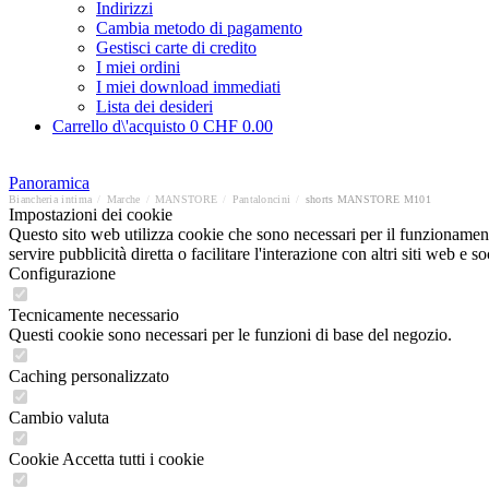
Indirizzi
Cambia metodo di pagamento
Gestisci carte di credito
I miei ordini
I miei download immediati
Lista dei desideri
Carrello d\'acquisto
0
CHF 0.00
Panoramica
Biancheria intima
/
Marche
/
MANSTORE
/
Pantaloncini
/
shorts MANSTORE M101
Impostazioni dei cookie
Questo sito web utilizza cookie che sono necessari per il funzionament
servire pubblicità diretta o facilitare l'interazione con altri siti web 
Configurazione
Tecnicamente necessario
Questi cookie sono necessari per le funzioni di base del negozio.
Caching personalizzato
Cambio valuta
Cookie Accetta tutti i cookie