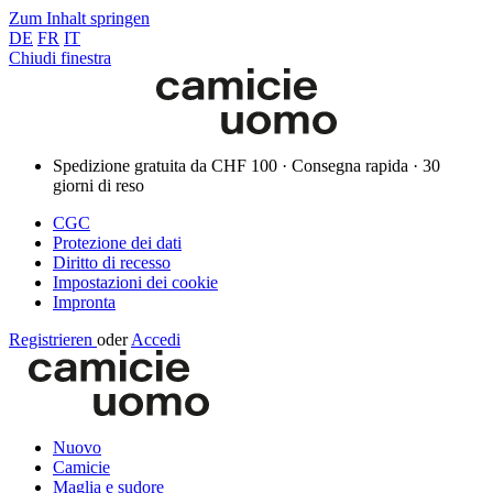
Zum Inhalt springen
DE
FR
IT
Chiudi finestra
Spedizione gratuita da CHF 100 · Consegna rapida · 30
giorni di reso
CGC
Protezione dei dati
Diritto di recesso
Impostazioni dei cookie
Impronta
Registrieren
oder
Accedi
Nuovo
Camicie
Maglia e sudore