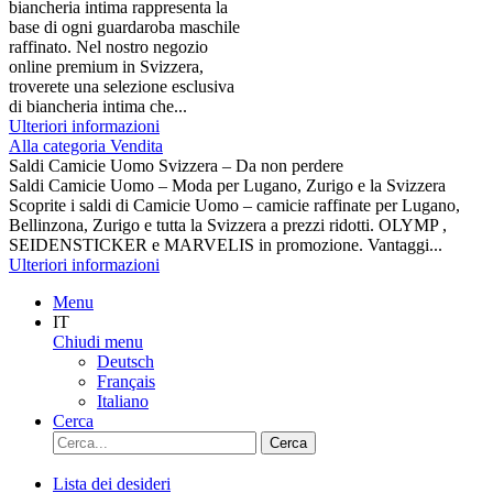
biancheria intima rappresenta la
base di ogni guardaroba maschile
raffinato. Nel nostro negozio
online premium in Svizzera,
troverete una selezione esclusiva
di biancheria intima che...
Ulteriori informazioni
Alla categoria Vendita
Saldi Camicie Uomo Svizzera – Da non perdere
Saldi Camicie Uomo – Moda per Lugano, Zurigo e la Svizzera
Scoprite i saldi di Camicie Uomo – camicie raffinate per Lugano,
Bellinzona, Zurigo e tutta la Svizzera a prezzi ridotti. OLYMP ,
SEIDENSTICKER e MARVELIS in promozione. Vantaggi...
Ulteriori informazioni
Menu
IT
Chiudi menu
Deutsch
Français
Italiano
Cerca
Cerca
Lista dei desideri