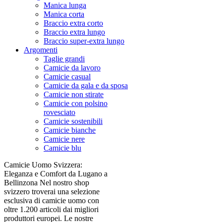
Manica lunga
Manica corta
Braccio extra corto
Braccio extra lungo
Braccio super-extra lungo
Argomenti
Taglie grandi
Camicie da lavoro
Camicie casual
Camicie da gala e da sposa
Camicie non stirate
Camicie con polsino
rovesciato
Camicie sostenibili
Camicie bianche
Camicie nere
Camicie blu
Camicie Uomo Svizzera:
Eleganza e Comfort da Lugano a
Bellinzona Nel nostro shop
svizzero troverai una selezione
esclusiva di camicie uomo con
oltre 1.200 articoli dai migliori
produttori europei. Le nostre