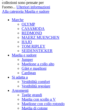
collezioni sono pensate per
l'uomo...
Ulteriori informazioni
Alla categoria Maglia e sudore
Marche
OLYMP
CASAMODA
REDMOND
MAERZ MUENCHEN
HAJO
TOM RIPLEY
SEIDENSTICKER
Maglia e sudore
Jumper
Maglione a collo alto
Gilet e maglioni
Cardigan
Si adatta a
Vestibilità comfort
Vestibilità regolare
Argomenti
Taglie grandi
Maglia con scollo a V
Maglione con collo rotondo
Maglia di cotone