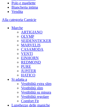
Polo e magliette
Biancheria intima
Vendita
Alla categoria Camicie
Marche
ARTIGIANO
OLYMP
SEIDENSTICKER
MARVELIS
CASAMODA
VENTI
EINHORN
REDMOND
PURE
JUPITER
HATICO
Si adatta a
Vestibilità extra slim
Vestibilità slim
Vestibilità su misura
Vestibilità regolare
Comfort Fit
Lunghezze delle maniche