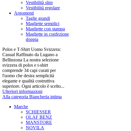
Vestibilità slim
Vestibilità regolare
Argomenti
Taglie grandi
Magliette semplici
Magliette con stampa
Magliette in confezione
doppia
Polos e T-Shirt Uomo Svizzera:
Casual Raffinato da Lugano a
Bellinzona La nostra selezione
svizzera di polos e t-shirt
comprende 34 capi curati per
l'uomo che desira semplicità
elegante e qualità costruttiva
superiore. Ogni articolo è scelto...
Ulteriori informazioni
Alla categoria Biancheria intima
Marche
SCHIESSER
OLAF BENZ
MANSTORE
NOVILA