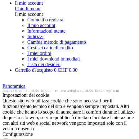
Il mio account
Chiudi menu
Il mio account
Connetti
o
registra
Il mio account
Informazioni utente
Indirizzi
Cambia metodo di pagamento
Gestisci carte di credito
I miei ordini
I miei download immediati
Lista dei desideri
Carrello d\'acquisto
0
CHF 0.00
Panoramica
Maglia e felpa
/
SEIDENSTICKER
/
Pullover a maglia SEIDENSTICKER regular fit
Impostazioni dei cookie
Questo sito web utilizza cookie che sono necessari per il
funzionamento tecnico del sito e vengono sempre impostati. Altri
cookie che hanno lo scopo di aumentare il comfort durante l'utilizzo
di questo sito web, servire pubblicità diretta o facilitare l'interazione
con altri siti web e social network vengono impostati solo con il
vostro consenso.
Configurazione