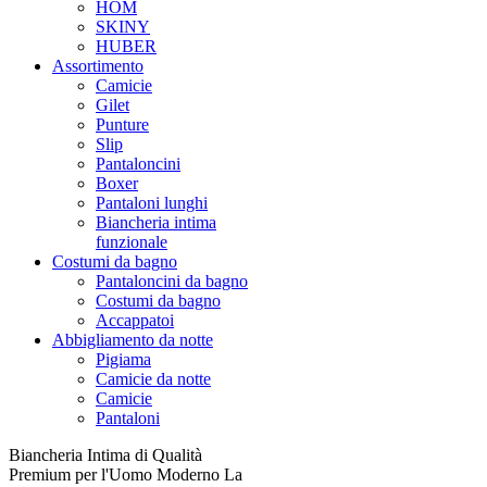
HOM
SKINY
HUBER
Assortimento
Camicie
Gilet
Punture
Slip
Pantaloncini
Boxer
Pantaloni lunghi
Biancheria intima
funzionale
Costumi da bagno
Pantaloncini da bagno
Costumi da bagno
Accappatoi
Abbigliamento da notte
Pigiama
Camicie da notte
Camicie
Pantaloni
Biancheria Intima di Qualità
Premium per l'Uomo Moderno La