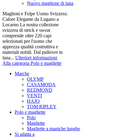
Nuovo maglione di lana
Maglioni e Felpe Uomo Svizzera:
Calore Elegante da Lugano a
Locarno La nostra collezione
svizzera di strick e sweat
comprende oltre 220 capi
selezionati per l'uomo che
apprezza qualità costruttiva e
materiali nobili. Dal pullover in
lana...
Ulteriori informazioni
Alla categoria Polo e magliette
Marche
OLYMP
CASAMODA
REDMOND
VENTI
HAJO
TOM RIPLEY
Polo e magliette
Polo
Magliette
Magliette a maniche lunghe
Si adatta a