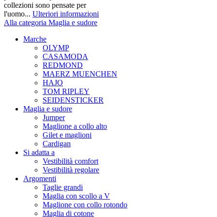
collezioni sono pensate per
l'uomo...
Ulteriori informazioni
Alla categoria Maglia e sudore
Marche
OLYMP
CASAMODA
REDMOND
MAERZ MUENCHEN
HAJO
TOM RIPLEY
SEIDENSTICKER
Maglia e sudore
Jumper
Maglione a collo alto
Gilet e maglioni
Cardigan
Si adatta a
Vestibilità comfort
Vestibilità regolare
Argomenti
Taglie grandi
Maglia con scollo a V
Maglione con collo rotondo
Maglia di cotone