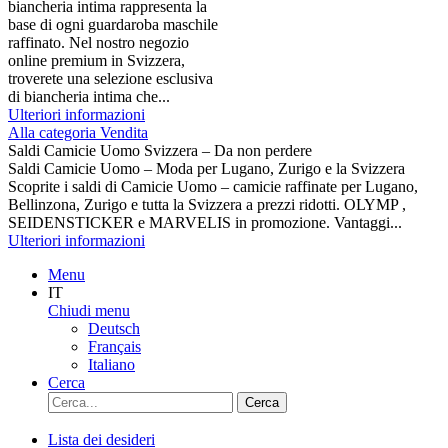
biancheria intima rappresenta la
base di ogni guardaroba maschile
raffinato. Nel nostro negozio
online premium in Svizzera,
troverete una selezione esclusiva
di biancheria intima che...
Ulteriori informazioni
Alla categoria Vendita
Saldi Camicie Uomo Svizzera – Da non perdere
Saldi Camicie Uomo – Moda per Lugano, Zurigo e la Svizzera
Scoprite i saldi di Camicie Uomo – camicie raffinate per Lugano,
Bellinzona, Zurigo e tutta la Svizzera a prezzi ridotti. OLYMP ,
SEIDENSTICKER e MARVELIS in promozione. Vantaggi...
Ulteriori informazioni
Menu
IT
Chiudi menu
Deutsch
Français
Italiano
Cerca
Cerca
Lista dei desideri