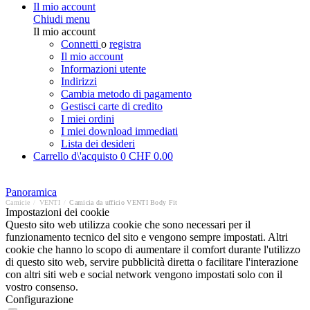
Il mio account
Chiudi menu
Il mio account
Connetti
o
registra
Il mio account
Informazioni utente
Indirizzi
Cambia metodo di pagamento
Gestisci carte di credito
I miei ordini
I miei download immediati
Lista dei desideri
Carrello d\'acquisto
0
CHF 0.00
Panoramica
Camicie
/
VENTI
/
Camicia da ufficio VENTI Body Fit
Impostazioni dei cookie
Questo sito web utilizza cookie che sono necessari per il
funzionamento tecnico del sito e vengono sempre impostati. Altri
cookie che hanno lo scopo di aumentare il comfort durante l'utilizzo
di questo sito web, servire pubblicità diretta o facilitare l'interazione
con altri siti web e social network vengono impostati solo con il
vostro consenso.
Configurazione