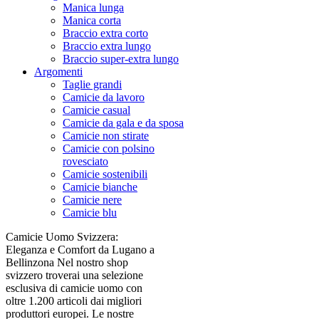
Manica lunga
Manica corta
Braccio extra corto
Braccio extra lungo
Braccio super-extra lungo
Argomenti
Taglie grandi
Camicie da lavoro
Camicie casual
Camicie da gala e da sposa
Camicie non stirate
Camicie con polsino
rovesciato
Camicie sostenibili
Camicie bianche
Camicie nere
Camicie blu
Camicie Uomo Svizzera:
Eleganza e Comfort da Lugano a
Bellinzona Nel nostro shop
svizzero troverai una selezione
esclusiva di camicie uomo con
oltre 1.200 articoli dai migliori
produttori europei. Le nostre