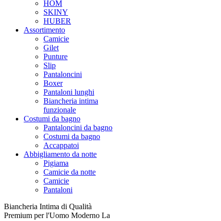
HOM
SKINY
HUBER
Assortimento
Camicie
Gilet
Punture
Slip
Pantaloncini
Boxer
Pantaloni lunghi
Biancheria intima
funzionale
Costumi da bagno
Pantaloncini da bagno
Costumi da bagno
Accappatoi
Abbigliamento da notte
Pigiama
Camicie da notte
Camicie
Pantaloni
Biancheria Intima di Qualità
Premium per l'Uomo Moderno La