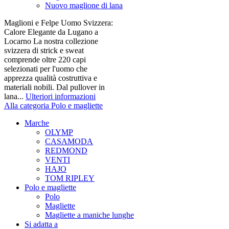
Nuovo maglione di lana
Maglioni e Felpe Uomo Svizzera:
Calore Elegante da Lugano a
Locarno La nostra collezione
svizzera di strick e sweat
comprende oltre 220 capi
selezionati per l'uomo che
apprezza qualità costruttiva e
materiali nobili. Dal pullover in
lana...
Ulteriori informazioni
Alla categoria Polo e magliette
Marche
OLYMP
CASAMODA
REDMOND
VENTI
HAJO
TOM RIPLEY
Polo e magliette
Polo
Magliette
Magliette a maniche lunghe
Si adatta a