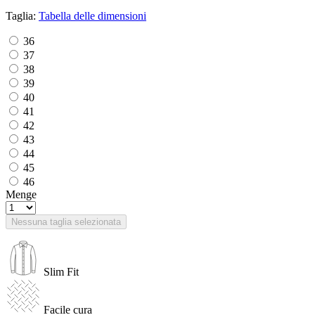
Taglia:
Tabella delle dimensioni
36
37
38
39
40
41
42
43
44
45
46
Menge
Nessuna taglia selezionata
Slim Fit
Facile cura