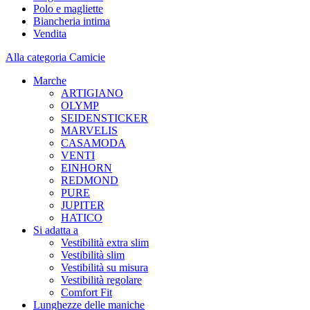
Polo e magliette
Biancheria intima
Vendita
Alla categoria Camicie
Marche
ARTIGIANO
OLYMP
SEIDENSTICKER
MARVELIS
CASAMODA
VENTI
EINHORN
REDMOND
PURE
JUPITER
HATICO
Si adatta a
Vestibilità extra slim
Vestibilità slim
Vestibilità su misura
Vestibilità regolare
Comfort Fit
Lunghezze delle maniche