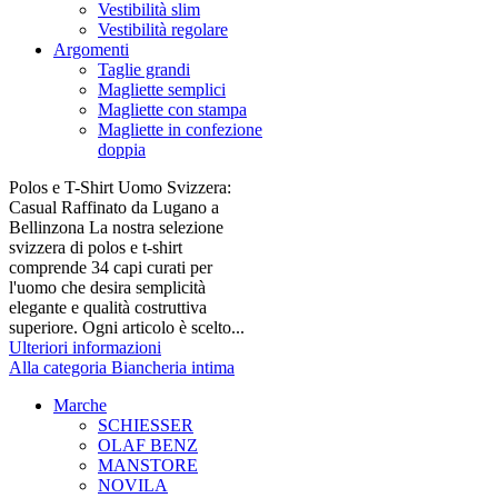
Vestibilità slim
Vestibilità regolare
Argomenti
Taglie grandi
Magliette semplici
Magliette con stampa
Magliette in confezione
doppia
Polos e T-Shirt Uomo Svizzera:
Casual Raffinato da Lugano a
Bellinzona La nostra selezione
svizzera di polos e t-shirt
comprende 34 capi curati per
l'uomo che desira semplicità
elegante e qualità costruttiva
superiore. Ogni articolo è scelto...
Ulteriori informazioni
Alla categoria Biancheria intima
Marche
SCHIESSER
OLAF BENZ
MANSTORE
NOVILA