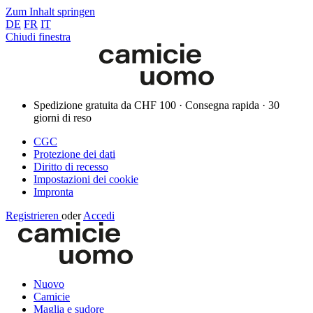
Zum Inhalt springen
DE
FR
IT
Chiudi finestra
Spedizione gratuita da CHF 100 · Consegna rapida · 30
giorni di reso
CGC
Protezione dei dati
Diritto di recesso
Impostazioni dei cookie
Impronta
Registrieren
oder
Accedi
Nuovo
Camicie
Maglia e sudore