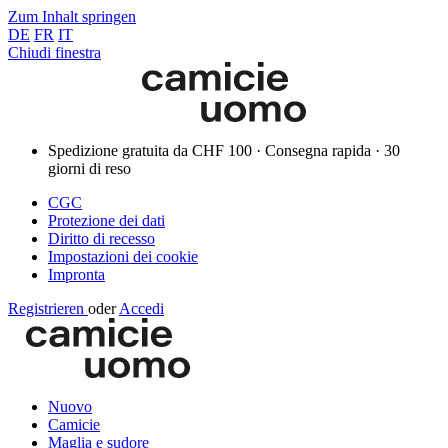
Zum Inhalt springen
DE
FR
IT
Chiudi finestra
Spedizione gratuita da CHF 100 · Consegna rapida · 30
giorni di reso
CGC
Protezione dei dati
Diritto di recesso
Impostazioni dei cookie
Impronta
Registrieren
oder
Accedi
Nuovo
Camicie
Maglia e sudore