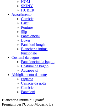
HOM
SKINY
HUBER
Assortimento
Camicie
Gilet
Punture
Slip
Pantaloncini
Boxer
Pantaloni lunghi
Biancheria intima
funzionale
Costumi da bagno
Pantaloncini da bagno
Costumi da bagno
Accappatoi
Abbigliamento da notte
Pigiama
Camicie da notte
Camicie
Pantaloni
Biancheria Intima di Qualità
Premium per l'Uomo Moderno La