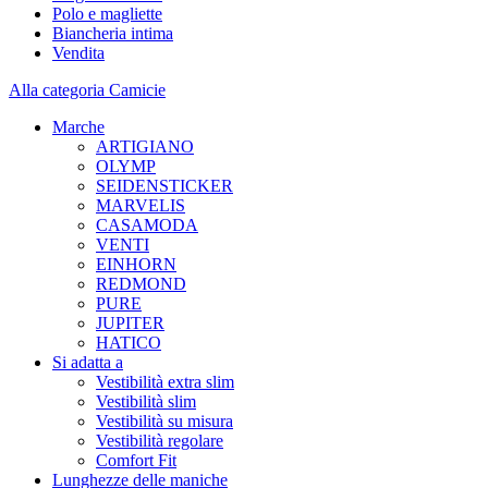
Polo e magliette
Biancheria intima
Vendita
Alla categoria Camicie
Marche
ARTIGIANO
OLYMP
SEIDENSTICKER
MARVELIS
CASAMODA
VENTI
EINHORN
REDMOND
PURE
JUPITER
HATICO
Si adatta a
Vestibilità extra slim
Vestibilità slim
Vestibilità su misura
Vestibilità regolare
Comfort Fit
Lunghezze delle maniche