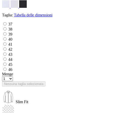
Taglia:
Tabella delle dimensioni
37
38
39
40
41
42
43
44
45
46
Menge
Nessuna taglia selezionata
Slim Fit