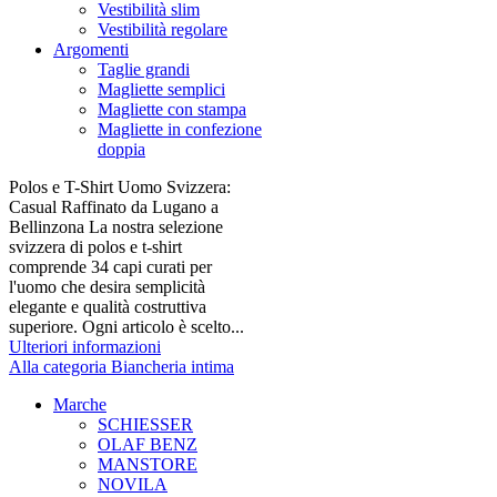
Vestibilità slim
Vestibilità regolare
Argomenti
Taglie grandi
Magliette semplici
Magliette con stampa
Magliette in confezione
doppia
Polos e T-Shirt Uomo Svizzera:
Casual Raffinato da Lugano a
Bellinzona La nostra selezione
svizzera di polos e t-shirt
comprende 34 capi curati per
l'uomo che desira semplicità
elegante e qualità costruttiva
superiore. Ogni articolo è scelto...
Ulteriori informazioni
Alla categoria Biancheria intima
Marche
SCHIESSER
OLAF BENZ
MANSTORE
NOVILA