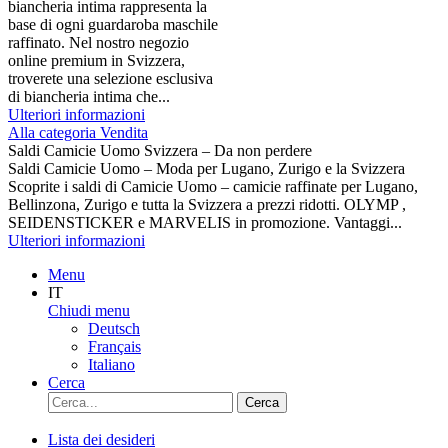
biancheria intima rappresenta la
base di ogni guardaroba maschile
raffinato. Nel nostro negozio
online premium in Svizzera,
troverete una selezione esclusiva
di biancheria intima che...
Ulteriori informazioni
Alla categoria Vendita
Saldi Camicie Uomo Svizzera – Da non perdere
Saldi Camicie Uomo – Moda per Lugano, Zurigo e la Svizzera
Scoprite i saldi di Camicie Uomo – camicie raffinate per Lugano,
Bellinzona, Zurigo e tutta la Svizzera a prezzi ridotti. OLYMP ,
SEIDENSTICKER e MARVELIS in promozione. Vantaggi...
Ulteriori informazioni
Menu
IT
Chiudi menu
Deutsch
Français
Italiano
Cerca
Cerca
Lista dei desideri