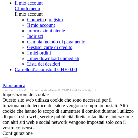
Il mio account
Chiudi menu
Il mio account
Connetti
o
registra
Il mio account
Informazioni utente
Indirizzi
Cambia metodo di pagamento
Gestisci carte di credito
I miei ordini
I miei download immediati
Lista dei desideri
Carrello d\'acquisto
0
CHF 0.00
Panoramica
Camicie
/
OLYMP
/
Camicia da ufficio OLYMP Level Five body fit
Impostazioni dei cookie
Questo sito web utilizza cookie che sono necessari per il
funzionamento tecnico del sito e vengono sempre impostati. Altri
cookie che hanno lo scopo di aumentare il comfort durante l'utilizzo
di questo sito web, servire pubblicità diretta o facilitare l'interazione
con altri siti web e social network vengono impostati solo con il
vostro consenso.
Configurazione