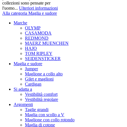
collezioni sono pensate per
l'uomo...
Ulteriori informazioni
Alla categoria Maglia e sudore
Marche
OLYMP
CASAMODA
REDMOND
MAERZ MUENCHEN
HAJO
TOM RIPLEY
SEIDENSTICKER
Maglia e sudore
Jumper
Maglione a collo alto
Gilet e maglioni
Cardigan
Si adatta a
Vestibilità comfort
Vestibilità regolare
Argomenti
Taglie grandi
Maglia con scollo a V
Maglione con collo rotondo
Maglia di cotone