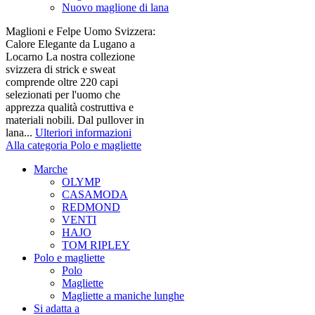
Nuovo maglione di lana
Maglioni e Felpe Uomo Svizzera:
Calore Elegante da Lugano a
Locarno La nostra collezione
svizzera di strick e sweat
comprende oltre 220 capi
selezionati per l'uomo che
apprezza qualità costruttiva e
materiali nobili. Dal pullover in
lana...
Ulteriori informazioni
Alla categoria Polo e magliette
Marche
OLYMP
CASAMODA
REDMOND
VENTI
HAJO
TOM RIPLEY
Polo e magliette
Polo
Magliette
Magliette a maniche lunghe
Si adatta a