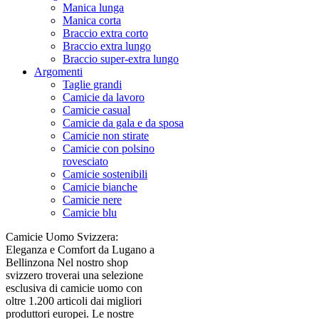
Manica lunga
Manica corta
Braccio extra corto
Braccio extra lungo
Braccio super-extra lungo
Argomenti
Taglie grandi
Camicie da lavoro
Camicie casual
Camicie da gala e da sposa
Camicie non stirate
Camicie con polsino
rovesciato
Camicie sostenibili
Camicie bianche
Camicie nere
Camicie blu
Camicie Uomo Svizzera:
Eleganza e Comfort da Lugano a
Bellinzona Nel nostro shop
svizzero troverai una selezione
esclusiva di camicie uomo con
oltre 1.200 articoli dai migliori
produttori europei. Le nostre