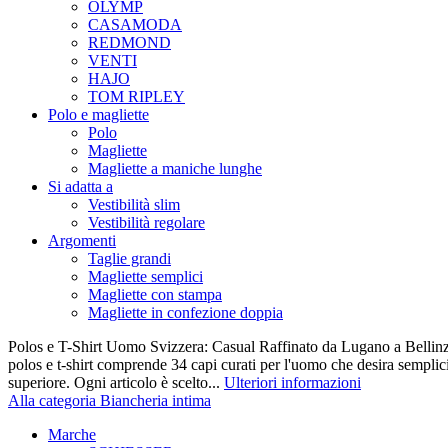
OLYMP
CASAMODA
REDMOND
VENTI
HAJO
TOM RIPLEY
Polo e magliette
Polo
Magliette
Magliette a maniche lunghe
Si adatta a
Vestibilità slim
Vestibilità regolare
Argomenti
Taglie grandi
Magliette semplici
Magliette con stampa
Magliette in confezione doppia
Polos e T-Shirt Uomo Svizzera: Casual Raffinato da Lugano a Bellinz
polos e t-shirt comprende 34 capi curati per l'uomo che desira semplicit
superiore. Ogni articolo è scelto...
Ulteriori informazioni
Alla categoria Biancheria intima
Marche