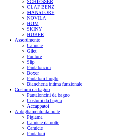
SCHIESSER
OLAF BENZ
MANSTORE
NOVILA
HOM
SKINY
HUBER
Assortimento
Camicie
Gilet
Punture
Slip
Pantaloncini
Boxer
Pantaloni lunghi
Biancheria intima funzionale
Costumi da bagno
Pantaloncini da bagno
Costumi da bagno
Accappatoi
Abbigliamento da notte
Pigiama
Camicie da notte
Camicie
Pantaloni