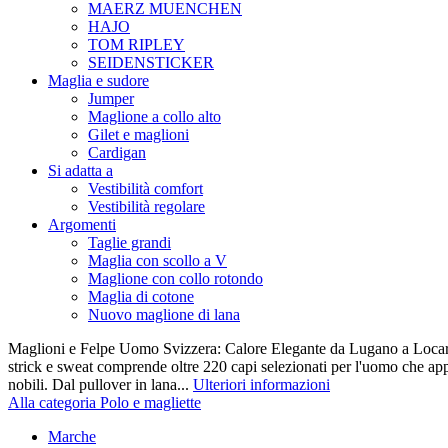
MAERZ MUENCHEN
HAJO
TOM RIPLEY
SEIDENSTICKER
Maglia e sudore
Jumper
Maglione a collo alto
Gilet e maglioni
Cardigan
Si adatta a
Vestibilità comfort
Vestibilità regolare
Argomenti
Taglie grandi
Maglia con scollo a V
Maglione con collo rotondo
Maglia di cotone
Nuovo maglione di lana
Maglioni e Felpe Uomo Svizzera: Calore Elegante da Lugano a Locarn
strick e sweat comprende oltre 220 capi selezionati per l'uomo che appr
nobili. Dal pullover in lana...
Ulteriori informazioni
Alla categoria Polo e magliette
Marche