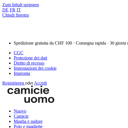
Zum Inhalt springen
DE
FR
IT
Chiudi finestra
Spedizione gratuita da CHF 100 · Consegna rapida · 30 giorni 
CGC
Protezione dei dati
Diritto di recesso
Impostazioni dei cookie
Impronta
Registrieren
oder
Accedi
Nuovo
Camicie
Maglia e sudore
Polo e magliette