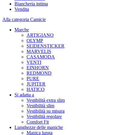
Biancheria intima
Vendita
Alla categoria Camicie
Marche
ARTIGIANO
OLYMP
SEIDENSTICKER
MARVELIS
CASAMODA
VENTI
EINHORN
REDMOND
PURE
JUPITER
HATICO
Si adatta a
Vestibilità extra slim
Vestibilità slim
Vestibilità su misura
Vestibilità regolare
Comfort Fit
Lunghezze delle maniche
Manica lunga