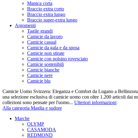
Manica corta
Braccio extra corto
Braccio extra lungo
Braccio super-extra lungo
Argomenti
Taglie grandi
Camicie da lavoro
Camicie casual
Camicie da gala e da sposa
Camicie non stirate
Camicie con polsino rovesciato
Camicie sostenibili
Camicie bianche
Camicie nere
Camicie blu
Camicie Uomo Svizzera: Eleganza e Comfort da Lugano a Bellinzona 
una selezione esclusiva di camicie uomo con oltre 1.200 articoli dai mi
collezioni sono pensate per l'uomo...
Ulteriori informazioni
Alla categoria Maglia e sudore
Marche
OLYMP
CASAMODA
REDMOND