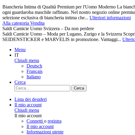
Biancheria Intima di Qualità Premium per l'Uomo Moderno La biancher
ogni guardaroba maschile raffinato. Nel nostro negozio online premiu
selezione esclusiva di biancheria intima che...
Ulteriori informazioni
Alla categoria Vendita
Saldi Camicie Uomo Svizzera – Da non perdere
Saldi Camicie Uomo – Moda per Lugano, Zurigo e la Svizzera Scoprite 
SEIDENSTICKER e MARVELIS in promozione. Vantaggi...
Ulteri
Menu
IT
Chiudi menu
Deutsch
Français
Italiano
Cerca
Cerca
Lista dei desideri
Il mio account
Chiudi menu
Il mio account
Connetti
o
registra
Il mio account
Informazioni utente