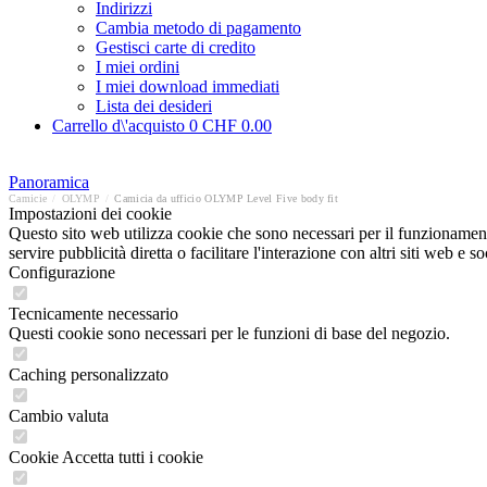
Indirizzi
Cambia metodo di pagamento
Gestisci carte di credito
I miei ordini
I miei download immediati
Lista dei desideri
Carrello d\'acquisto
0
CHF 0.00
Panoramica
Camicie
/
OLYMP
/
Camicia da ufficio OLYMP Level Five body fit
Impostazioni dei cookie
Questo sito web utilizza cookie che sono necessari per il funzionament
servire pubblicità diretta o facilitare l'interazione con altri siti web 
Configurazione
Tecnicamente necessario
Questi cookie sono necessari per le funzioni di base del negozio.
Caching personalizzato
Cambio valuta
Cookie Accetta tutti i cookie