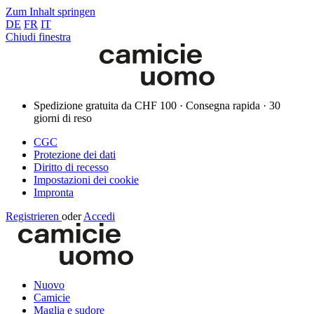
Zum Inhalt springen
DE
FR
IT
Chiudi finestra
Spedizione gratuita da CHF 100 · Consegna rapida · 30
giorni di reso
CGC
Protezione dei dati
Diritto di recesso
Impostazioni dei cookie
Impronta
Registrieren
oder
Accedi
Nuovo
Camicie
Maglia e sudore