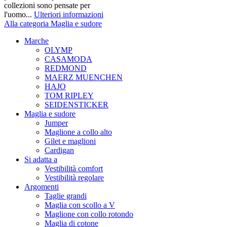
collezioni sono pensate per
l'uomo...
Ulteriori informazioni
Alla categoria Maglia e sudore
Marche
OLYMP
CASAMODA
REDMOND
MAERZ MUENCHEN
HAJO
TOM RIPLEY
SEIDENSTICKER
Maglia e sudore
Jumper
Maglione a collo alto
Gilet e maglioni
Cardigan
Si adatta a
Vestibilità comfort
Vestibilità regolare
Argomenti
Taglie grandi
Maglia con scollo a V
Maglione con collo rotondo
Maglia di cotone