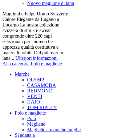
Nuovo maglione di lana
Maglioni e Felpe Uomo Svizzera:
Calore Elegante da Lugano a
Locarno La nostra collezione
svizzera di strick e sweat
comprende oltre 220 capi
selezionati per l'uomo che
apprezza qualità costruttiva e
materiali nobili. Dal pullover in
lana...
Ulteriori informazioni
Alla categoria Polo e magliette
Marche
OLYMP
CASAMODA
REDMOND
VENTI
HAJO
TOM RIPLEY
Polo e magliette
Polo
Magliette
Magliette a maniche lunghe
Si adatta a