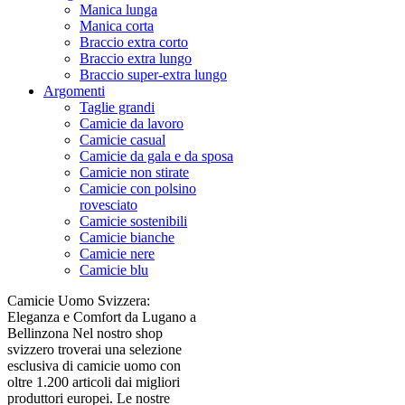
Manica lunga
Manica corta
Braccio extra corto
Braccio extra lungo
Braccio super-extra lungo
Argomenti
Taglie grandi
Camicie da lavoro
Camicie casual
Camicie da gala e da sposa
Camicie non stirate
Camicie con polsino
rovesciato
Camicie sostenibili
Camicie bianche
Camicie nere
Camicie blu
Camicie Uomo Svizzera:
Eleganza e Comfort da Lugano a
Bellinzona Nel nostro shop
svizzero troverai una selezione
esclusiva di camicie uomo con
oltre 1.200 articoli dai migliori
produttori europei. Le nostre