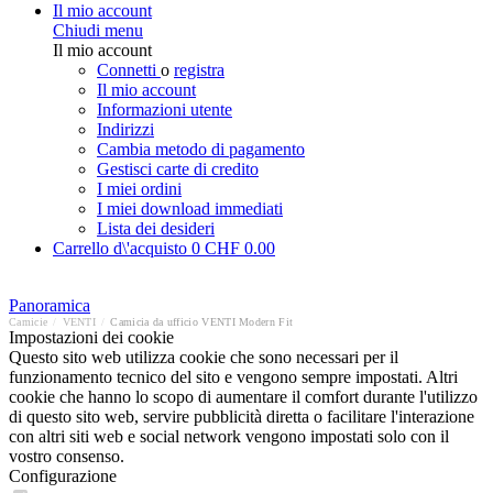
Il mio account
Chiudi menu
Il mio account
Connetti
o
registra
Il mio account
Informazioni utente
Indirizzi
Cambia metodo di pagamento
Gestisci carte di credito
I miei ordini
I miei download immediati
Lista dei desideri
Carrello d\'acquisto
0
CHF 0.00
Panoramica
Camicie
/
VENTI
/
Camicia da ufficio VENTI Modern Fit
Impostazioni dei cookie
Questo sito web utilizza cookie che sono necessari per il
funzionamento tecnico del sito e vengono sempre impostati. Altri
cookie che hanno lo scopo di aumentare il comfort durante l'utilizzo
di questo sito web, servire pubblicità diretta o facilitare l'interazione
con altri siti web e social network vengono impostati solo con il
vostro consenso.
Configurazione