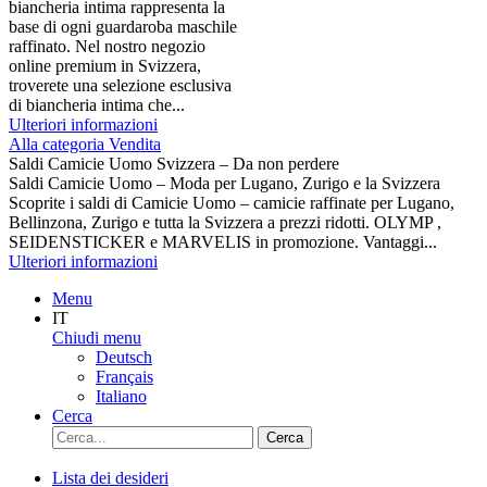
biancheria intima rappresenta la
base di ogni guardaroba maschile
raffinato. Nel nostro negozio
online premium in Svizzera,
troverete una selezione esclusiva
di biancheria intima che...
Ulteriori informazioni
Alla categoria Vendita
Saldi Camicie Uomo Svizzera – Da non perdere
Saldi Camicie Uomo – Moda per Lugano, Zurigo e la Svizzera
Scoprite i saldi di Camicie Uomo – camicie raffinate per Lugano,
Bellinzona, Zurigo e tutta la Svizzera a prezzi ridotti. OLYMP ,
SEIDENSTICKER e MARVELIS in promozione. Vantaggi...
Ulteriori informazioni
Menu
IT
Chiudi menu
Deutsch
Français
Italiano
Cerca
Cerca
Lista dei desideri