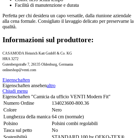
Facilità di manutenzione e durata
Perfetta per chi desidera un capo versatile, dalla riunione aziendale
alla cena formale. Consigliato il lavaggio delicato per preservarne la
qualità.
Informazioni sul produttore:
CASAMODA Heinrich Katt GmbH & Co. KG
HRA 3272
Gutenbergstraße 7, 26135 Oldenburg, Germania
onlineshop@venti.com
Eigenschaften
Eigenschaften ansehen
altro
Chiudi menu
Eigenschaften "Camicia da ufficio VENTI Modern Fit"
Numero Ordine
134023600-800.36
Colore
Nero
Lunghezza della manica
64 cm (normale)
Polsino
Polsini combi regolabili
Tasca sul petto
No
Sostenibilità
STANDARD 100 by OEKO-TEX®