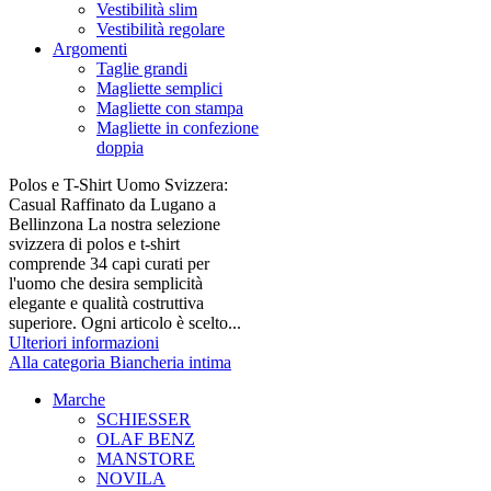
Vestibilità slim
Vestibilità regolare
Argomenti
Taglie grandi
Magliette semplici
Magliette con stampa
Magliette in confezione
doppia
Polos e T-Shirt Uomo Svizzera:
Casual Raffinato da Lugano a
Bellinzona La nostra selezione
svizzera di polos e t-shirt
comprende 34 capi curati per
l'uomo che desira semplicità
elegante e qualità costruttiva
superiore. Ogni articolo è scelto...
Ulteriori informazioni
Alla categoria Biancheria intima
Marche
SCHIESSER
OLAF BENZ
MANSTORE
NOVILA