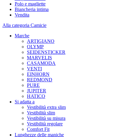
Polo e magliette
Biancheria intima
Vendita
Alla categoria Camicie
Marche
ARTIGIANO
OLYMP
SEIDENSTICKER
MARVELIS
CASAMODA
VENTI
EINHORN
REDMOND
PURE
JUPITER
HATICO
Si adatta a
Vestibilità extra slim
Vestibilità slim
Vestibilità su misura
Vestibilità regolare
Comfort Fit
Lunghezze delle maniche