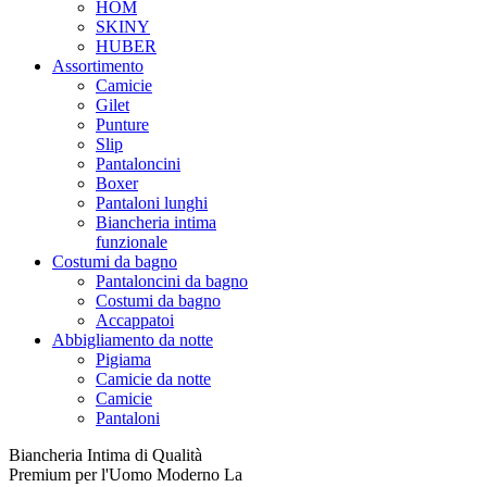
HOM
SKINY
HUBER
Assortimento
Camicie
Gilet
Punture
Slip
Pantaloncini
Boxer
Pantaloni lunghi
Biancheria intima
funzionale
Costumi da bagno
Pantaloncini da bagno
Costumi da bagno
Accappatoi
Abbigliamento da notte
Pigiama
Camicie da notte
Camicie
Pantaloni
Biancheria Intima di Qualità
Premium per l'Uomo Moderno La