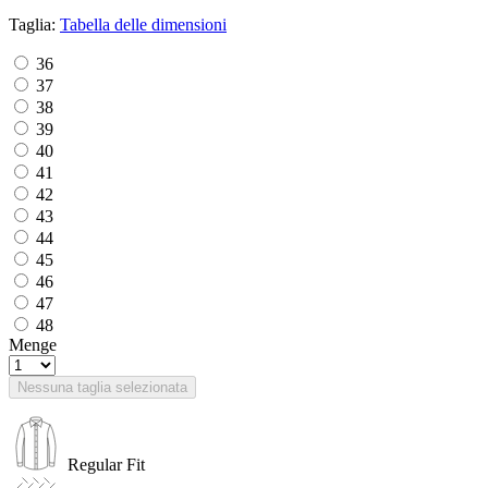
Taglia:
Tabella delle dimensioni
36
37
38
39
40
41
42
43
44
45
46
47
48
Menge
Nessuna taglia selezionata
Regular Fit