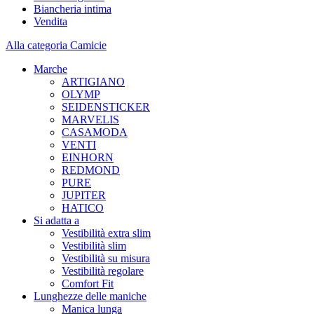
Biancheria intima
Vendita
Alla categoria Camicie
Marche
ARTIGIANO
OLYMP
SEIDENSTICKER
MARVELIS
CASAMODA
VENTI
EINHORN
REDMOND
PURE
JUPITER
HATICO
Si adatta a
Vestibilità extra slim
Vestibilità slim
Vestibilità su misura
Vestibilità regolare
Comfort Fit
Lunghezze delle maniche
Manica lunga