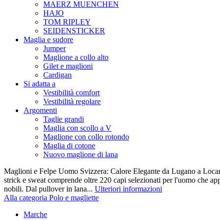
MAERZ MUENCHEN
HAJO
TOM RIPLEY
SEIDENSTICKER
Maglia e sudore
Jumper
Maglione a collo alto
Gilet e maglioni
Cardigan
Si adatta a
Vestibilità comfort
Vestibilità regolare
Argomenti
Taglie grandi
Maglia con scollo a V
Maglione con collo rotondo
Maglia di cotone
Nuovo maglione di lana
Maglioni e Felpe Uomo Svizzera: Calore Elegante da Lugano a Locarn
strick e sweat comprende oltre 220 capi selezionati per l'uomo che appr
nobili. Dal pullover in lana...
Ulteriori informazioni
Alla categoria Polo e magliette
Marche