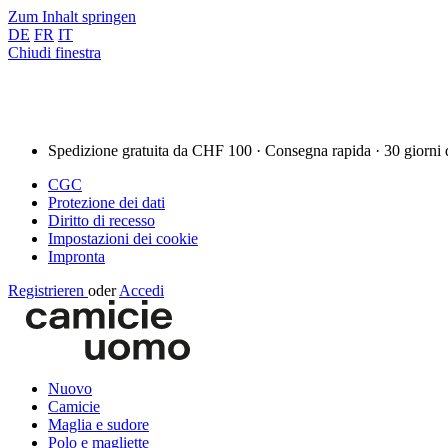
Zum Inhalt springen
DE
FR
IT
Chiudi finestra
Spedizione gratuita da CHF 100 · Consegna rapida · 30 giorni 
CGC
Protezione dei dati
Diritto di recesso
Impostazioni dei cookie
Impronta
Registrieren
oder
Accedi
Nuovo
Camicie
Maglia e sudore
Polo e magliette