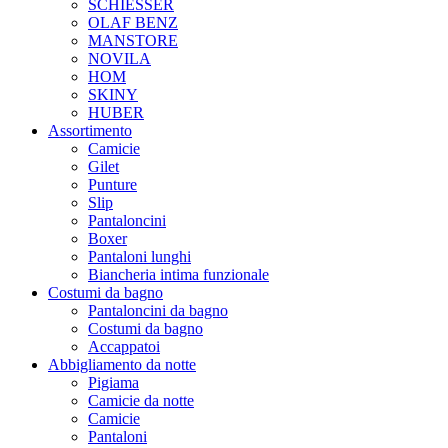
SCHIESSER
OLAF BENZ
MANSTORE
NOVILA
HOM
SKINY
HUBER
Assortimento
Camicie
Gilet
Punture
Slip
Pantaloncini
Boxer
Pantaloni lunghi
Biancheria intima funzionale
Costumi da bagno
Pantaloncini da bagno
Costumi da bagno
Accappatoi
Abbigliamento da notte
Pigiama
Camicie da notte
Camicie
Pantaloni