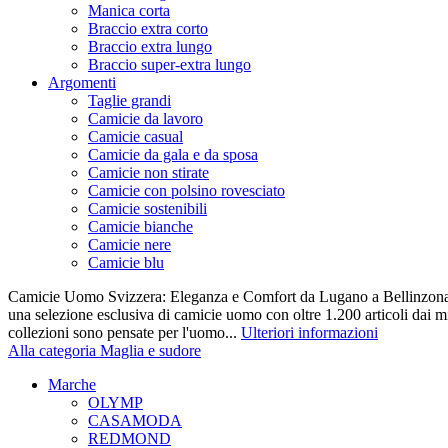
Manica corta
Braccio extra corto
Braccio extra lungo
Braccio super-extra lungo
Argomenti
Taglie grandi
Camicie da lavoro
Camicie casual
Camicie da gala e da sposa
Camicie non stirate
Camicie con polsino rovesciato
Camicie sostenibili
Camicie bianche
Camicie nere
Camicie blu
Camicie Uomo Svizzera: Eleganza e Comfort da Lugano a Bellinzona 
una selezione esclusiva di camicie uomo con oltre 1.200 articoli dai mi
collezioni sono pensate per l'uomo...
Ulteriori informazioni
Alla categoria Maglia e sudore
Marche
OLYMP
CASAMODA
REDMOND