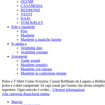
OLYMP
CASAMODA
REDMOND
VENTI
HAJO
TOM RIPLEY
Polo e magliette
Polo
Magliette
Magliette a maniche lunghe
Si adatta a
Vestibilità slim
Vestibilità regolare
Argomenti
Taglie grandi
Magliette semplici
Magliette con stampa
Magliette in confezione doppia
Polos e T-Shirt Uomo Svizzera: Casual Raffinato da Lugano a Bellinz
polos e t-shirt comprende 34 capi curati per l'uomo che desira semplicit
superiore. Ogni articolo è scelto...
Ulteriori informazioni
Alla categoria Biancheria intima
Marche