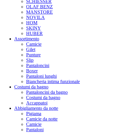
SCHIESSER
OLAF BENZ
MANSTORE
NOVILA
HOM
SKINY
HUBER
Assortimento
Camicie
Gilet
Punture
Slip
Pantaloncini
Boxer
Pantaloni lunghi
Biancheria intima funzionale
Costumi da bagno
Pantaloncini da bagno
Costumi da bagno
Accappatoi
Abbigliamento da notte
Pigiama
Camicie da notte
Camicie
Pantaloni