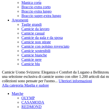
Manica corta
Braccio extra corto
Braccio extra lungo
Braccio super-extra lungo
Argomenti
Taglie grandi
Camicie da lavoro
Camicie casual
Camicie da gala e da sposa
Camicie non stirate
Camicie con polsino rovesciato
Camicie sostenibili
Camicie bianche
Camicie nere
Camicie blu
Camicie Uomo Svizzera: Eleganza e Comfort da Lugano a Bellinzona 
una selezione esclusiva di camicie uomo con oltre 1.200 articoli dai mi
collezioni sono pensate per l'uomo...
Ulteriori informazioni
Alla categoria Maglia e sudore
Marche
OLYMP
CASAMODA
REDMOND