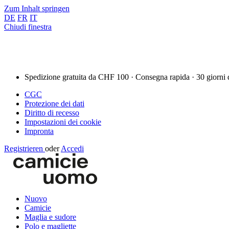
Zum Inhalt springen
DE
FR
IT
Chiudi finestra
Spedizione gratuita da CHF 100 · Consegna rapida · 30 giorni 
CGC
Protezione dei dati
Diritto di recesso
Impostazioni dei cookie
Impronta
Registrieren
oder
Accedi
Nuovo
Camicie
Maglia e sudore
Polo e magliette