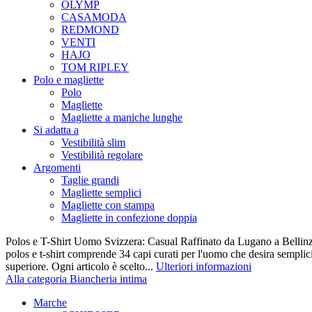
OLYMP
CASAMODA
REDMOND
VENTI
HAJO
TOM RIPLEY
Polo e magliette
Polo
Magliette
Magliette a maniche lunghe
Si adatta a
Vestibilità slim
Vestibilità regolare
Argomenti
Taglie grandi
Magliette semplici
Magliette con stampa
Magliette in confezione doppia
Polos e T-Shirt Uomo Svizzera: Casual Raffinato da Lugano a Bellinz
polos e t-shirt comprende 34 capi curati per l'uomo che desira semplicit
superiore. Ogni articolo è scelto...
Ulteriori informazioni
Alla categoria Biancheria intima
Marche