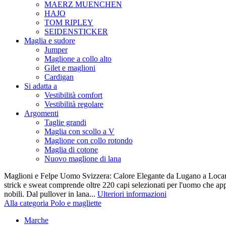
MAERZ MUENCHEN
HAJO
TOM RIPLEY
SEIDENSTICKER
Maglia e sudore
Jumper
Maglione a collo alto
Gilet e maglioni
Cardigan
Si adatta a
Vestibilità comfort
Vestibilità regolare
Argomenti
Taglie grandi
Maglia con scollo a V
Maglione con collo rotondo
Maglia di cotone
Nuovo maglione di lana
Maglioni e Felpe Uomo Svizzera: Calore Elegante da Lugano a Locarn
strick e sweat comprende oltre 220 capi selezionati per l'uomo che appr
nobili. Dal pullover in lana...
Ulteriori informazioni
Alla categoria Polo e magliette
Marche