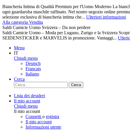
Biancheria Intima di Qualità Premium per l'Uomo Moderno La biancher
ogni guardaroba maschile raffinato. Nel nostro negozio online premiu
selezione esclusiva di biancheria intima che...
Ulteriori informazioni
Alla categoria Vendita
Saldi Camicie Uomo Svizzera – Da non perdere
Saldi Camicie Uomo – Moda per Lugano, Zurigo e la Svizzera Scoprite 
SEIDENSTICKER e MARVELIS in promozione. Vantaggi...
Ulteri
Menu
IT
Chiudi menu
Deutsch
Français
Italiano
Cerca
Cerca
Lista dei desideri
Il mio account
Chiudi menu
Il mio account
Connetti
o
registra
Il mio account
Informazioni utente