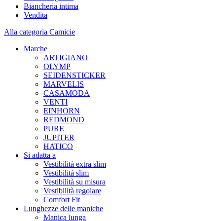
Biancheria intima
Vendita
Alla categoria Camicie
Marche
ARTIGIANO
OLYMP
SEIDENSTICKER
MARVELIS
CASAMODA
VENTI
EINHORN
REDMOND
PURE
JUPITER
HATICO
Si adatta a
Vestibilità extra slim
Vestibilità slim
Vestibilità su misura
Vestibilità regolare
Comfort Fit
Lunghezze delle maniche
Manica lunga