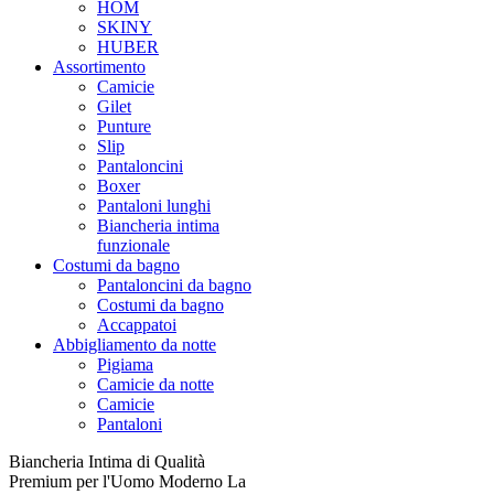
HOM
SKINY
HUBER
Assortimento
Camicie
Gilet
Punture
Slip
Pantaloncini
Boxer
Pantaloni lunghi
Biancheria intima
funzionale
Costumi da bagno
Pantaloncini da bagno
Costumi da bagno
Accappatoi
Abbigliamento da notte
Pigiama
Camicie da notte
Camicie
Pantaloni
Biancheria Intima di Qualità
Premium per l'Uomo Moderno La