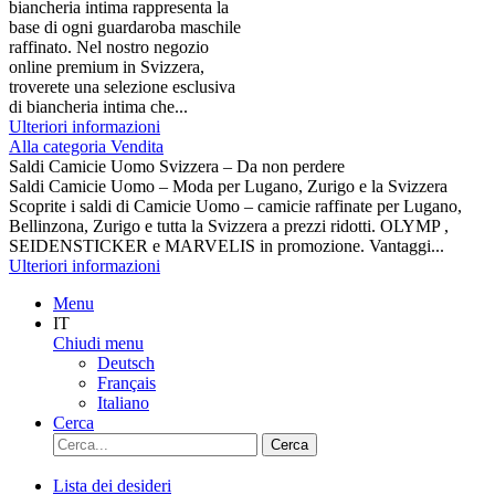
biancheria intima rappresenta la
base di ogni guardaroba maschile
raffinato. Nel nostro negozio
online premium in Svizzera,
troverete una selezione esclusiva
di biancheria intima che...
Ulteriori informazioni
Alla categoria Vendita
Saldi Camicie Uomo Svizzera – Da non perdere
Saldi Camicie Uomo – Moda per Lugano, Zurigo e la Svizzera
Scoprite i saldi di Camicie Uomo – camicie raffinate per Lugano,
Bellinzona, Zurigo e tutta la Svizzera a prezzi ridotti. OLYMP ,
SEIDENSTICKER e MARVELIS in promozione. Vantaggi...
Ulteriori informazioni
Menu
IT
Chiudi menu
Deutsch
Français
Italiano
Cerca
Cerca
Lista dei desideri