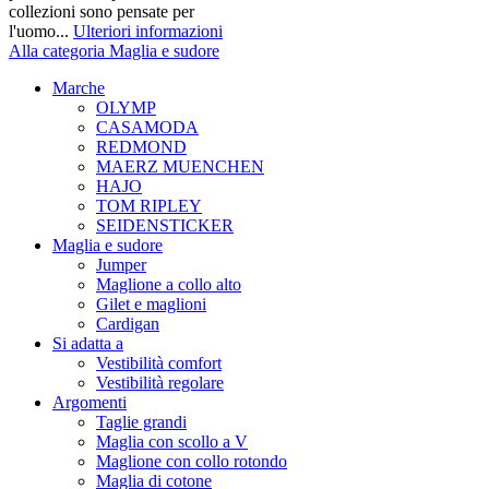
collezioni sono pensate per
l'uomo...
Ulteriori informazioni
Alla categoria Maglia e sudore
Marche
OLYMP
CASAMODA
REDMOND
MAERZ MUENCHEN
HAJO
TOM RIPLEY
SEIDENSTICKER
Maglia e sudore
Jumper
Maglione a collo alto
Gilet e maglioni
Cardigan
Si adatta a
Vestibilità comfort
Vestibilità regolare
Argomenti
Taglie grandi
Maglia con scollo a V
Maglione con collo rotondo
Maglia di cotone