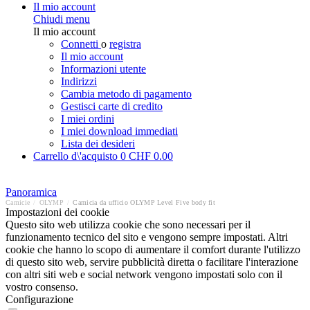
Il mio account
Chiudi menu
Il mio account
Connetti
o
registra
Il mio account
Informazioni utente
Indirizzi
Cambia metodo di pagamento
Gestisci carte di credito
I miei ordini
I miei download immediati
Lista dei desideri
Carrello d\'acquisto
0
CHF 0.00
Panoramica
Camicie
/
OLYMP
/
Camicia da ufficio OLYMP Level Five body fit
Impostazioni dei cookie
Questo sito web utilizza cookie che sono necessari per il
funzionamento tecnico del sito e vengono sempre impostati. Altri
cookie che hanno lo scopo di aumentare il comfort durante l'utilizzo
di questo sito web, servire pubblicità diretta o facilitare l'interazione
con altri siti web e social network vengono impostati solo con il
vostro consenso.
Configurazione