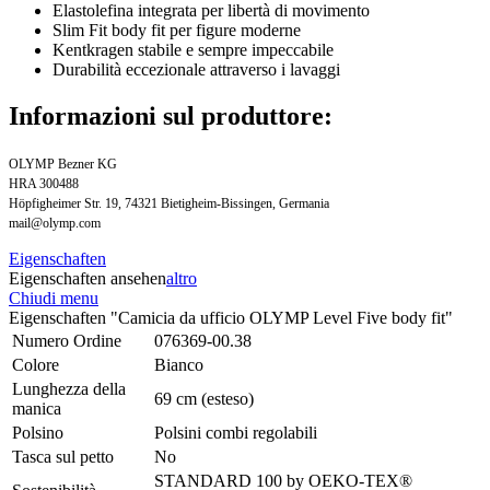
Elastolefina integrata per libertà di movimento
Slim Fit body fit per figure moderne
Kentkragen stabile e sempre impeccabile
Durabilità eccezionale attraverso i lavaggi
Informazioni sul produttore:
OLYMP Bezner KG
HRA 300488
Höpfigheimer Str. 19, 74321 Bietigheim-Bissingen, Germania
mail@olymp.com
Eigenschaften
Eigenschaften ansehen
altro
Chiudi menu
Eigenschaften "Camicia da ufficio OLYMP Level Five body fit"
Numero Ordine
076369-00.38
Colore
Bianco
Lunghezza della
69 cm (esteso)
manica
Polsino
Polsini combi regolabili
Tasca sul petto
No
STANDARD 100 by OEKO-TEX®