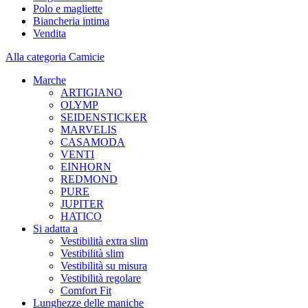
Polo e magliette
Biancheria intima
Vendita
Alla categoria Camicie
Marche
ARTIGIANO
OLYMP
SEIDENSTICKER
MARVELIS
CASAMODA
VENTI
EINHORN
REDMOND
PURE
JUPITER
HATICO
Si adatta a
Vestibilità extra slim
Vestibilità slim
Vestibilità su misura
Vestibilità regolare
Comfort Fit
Lunghezze delle maniche