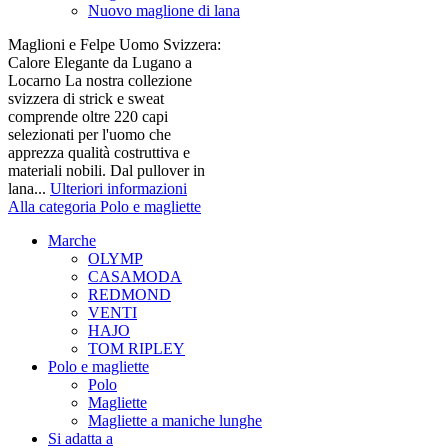
Nuovo maglione di lana
Maglioni e Felpe Uomo Svizzera:
Calore Elegante da Lugano a
Locarno La nostra collezione
svizzera di strick e sweat
comprende oltre 220 capi
selezionati per l'uomo che
apprezza qualità costruttiva e
materiali nobili. Dal pullover in
lana...
Ulteriori informazioni
Alla categoria Polo e magliette
Marche
OLYMP
CASAMODA
REDMOND
VENTI
HAJO
TOM RIPLEY
Polo e magliette
Polo
Magliette
Magliette a maniche lunghe
Si adatta a