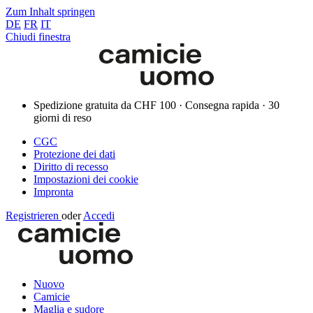
Zum Inhalt springen
DE
FR
IT
Chiudi finestra
Spedizione gratuita da CHF 100 · Consegna rapida · 30
giorni di reso
CGC
Protezione dei dati
Diritto di recesso
Impostazioni dei cookie
Impronta
Registrieren
oder
Accedi
Nuovo
Camicie
Maglia e sudore