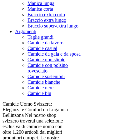
Manica lunga
Manica corta
Braccio extra corto
Braccio extra lungo
Braccio super-extra lungo
Argomenti
Taglie grandi
Camicie da lavoro
Camicie casual
Camicie da gala e da sposa
Camicie non stirate
Camicie con polsino
rovesciato
Camicie sostenibili
Camicie bianche
Camicie nere
Camicie blu
Camicie Uomo Svizzera:
Eleganza e Comfort da Lugano a
Bellinzona Nel nostro shop
svizzero troverai una selezione
esclusiva di camicie uomo con
oltre 1.200 articoli dai migliori
produttori europei. Le nostre