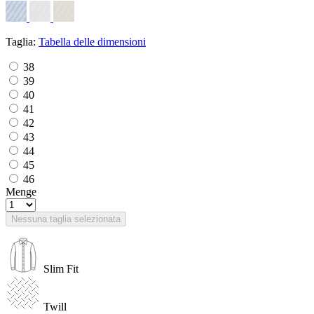
Taglia:
Tabella delle dimensioni
38
39
40
41
42
43
44
45
46
Menge
Nessuna taglia selezionata
Slim Fit
Twill