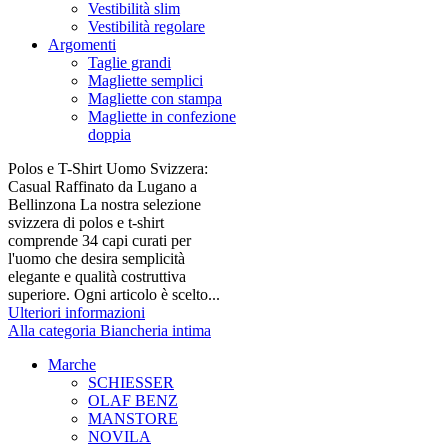
Vestibilità slim
Vestibilità regolare
Argomenti
Taglie grandi
Magliette semplici
Magliette con stampa
Magliette in confezione
doppia
Polos e T-Shirt Uomo Svizzera:
Casual Raffinato da Lugano a
Bellinzona La nostra selezione
svizzera di polos e t-shirt
comprende 34 capi curati per
l'uomo che desira semplicità
elegante e qualità costruttiva
superiore. Ogni articolo è scelto...
Ulteriori informazioni
Alla categoria Biancheria intima
Marche
SCHIESSER
OLAF BENZ
MANSTORE
NOVILA