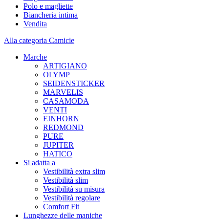
Polo e magliette
Biancheria intima
Vendita
Alla categoria Camicie
Marche
ARTIGIANO
OLYMP
SEIDENSTICKER
MARVELIS
CASAMODA
VENTI
EINHORN
REDMOND
PURE
JUPITER
HATICO
Si adatta a
Vestibilità extra slim
Vestibilità slim
Vestibilità su misura
Vestibilità regolare
Comfort Fit
Lunghezze delle maniche