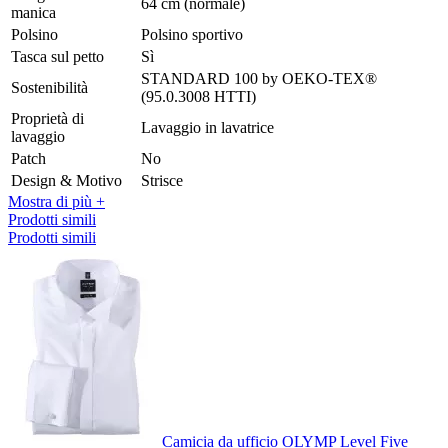
64 cm (normale)
manica
Polsino
Polsino sportivo
Tasca sul petto
Sì
STANDARD 100 by OEKO-TEX®
Sostenibilità
(95.0.3008 HTTI)
Proprietà di
Lavaggio in lavatrice
lavaggio
Patch
No
Design & Motivo
Strisce
Mostra di più +
Prodotti simili
Prodotti simili
Camicia da ufficio OLYMP Level Five