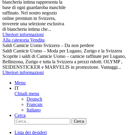
biancheria intima rappresenta la
base di ogni guardaroba maschile
raffinato. Nel nostro negozio
online premium in Svizzera,
troverete una selezione esclusiva
di biancheria intima che...
Ulteriori informazioni
Alla categoria Vendita
Saldi Camicie Uomo Svizzera – Da non perdere
Saldi Camicie Uomo – Moda per Lugano, Zurigo e la Svizzera
Scoprite i saldi di Camicie Uomo – camicie raffinate per Lugano,
Bellinzona, Zurigo e tutta la Svizzera a prezzi ridotti. OLYMP ,
SEIDENSTICKER e MARVELIS in promozione. Vantaggi...
Ulteriori informazioni
Menu
IT
Chiudi menu
Deutsch
Français
Italiano
Cerca
Cerca
Lista dei desideri