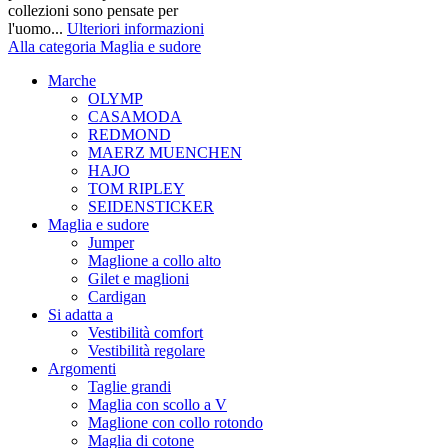
collezioni sono pensate per
l'uomo...
Ulteriori informazioni
Alla categoria Maglia e sudore
Marche
OLYMP
CASAMODA
REDMOND
MAERZ MUENCHEN
HAJO
TOM RIPLEY
SEIDENSTICKER
Maglia e sudore
Jumper
Maglione a collo alto
Gilet e maglioni
Cardigan
Si adatta a
Vestibilità comfort
Vestibilità regolare
Argomenti
Taglie grandi
Maglia con scollo a V
Maglione con collo rotondo
Maglia di cotone