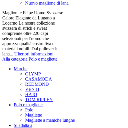
Nuovo maglione di lana
Maglioni e Felpe Uomo Svizzera:
Calore Elegante da Lugano a
Locarno La nostra collezione
svizzera di strick e sweat
comprende oltre 220 capi
selezionati per l'uomo che
apprezza qualità costruttiva e
materiali nobili. Dal pullover in
lana...
Ulteriori informazioni
Alla categoria Polo e magliette
Marche
OLYMP
CASAMODA
REDMOND
VENTI
HAJO
TOM RIPLEY
Polo e magliette
Polo
Magliette
Magliette a maniche lunghe
Si adatta a