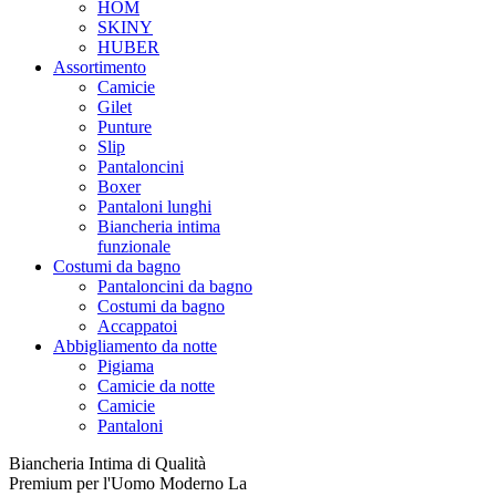
HOM
SKINY
HUBER
Assortimento
Camicie
Gilet
Punture
Slip
Pantaloncini
Boxer
Pantaloni lunghi
Biancheria intima
funzionale
Costumi da bagno
Pantaloncini da bagno
Costumi da bagno
Accappatoi
Abbigliamento da notte
Pigiama
Camicie da notte
Camicie
Pantaloni
Biancheria Intima di Qualità
Premium per l'Uomo Moderno La