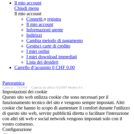
Il mio account
Chiudi menu
Il mio account
Connetti
o
registra
Il mio account
Informazioni utente
Indirizzi
Cambia metodo di pagamento
Gestisci carte di credito
I miei ordini
I miei download immediati
Lista dei desideri
Carrello d\'acquisto
0
CHF 0.00
Panoramica
Camicie
/
OLYMP
/
Camicia da ufficio OLYMP Modern Fit
Impostazioni dei cookie
Questo sito web utilizza cookie che sono necessari per il
funzionamento tecnico del sito e vengono sempre impostati. Altri
cookie che hanno lo scopo di aumentare il comfort durante l'utilizzo
di questo sito web, servire pubblicità diretta o facilitare l'interazione
con altri siti web e social network vengono impostati solo con il
vostro consenso.
Configurazione