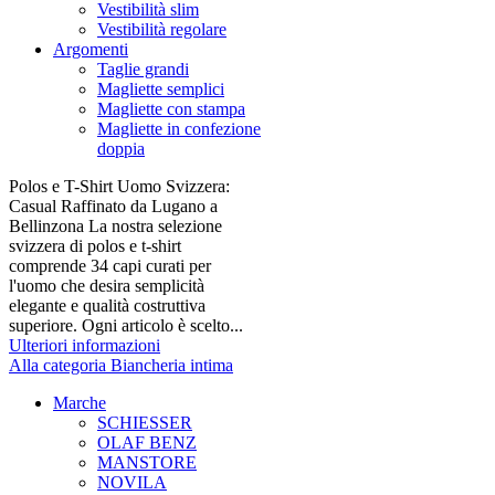
Vestibilità slim
Vestibilità regolare
Argomenti
Taglie grandi
Magliette semplici
Magliette con stampa
Magliette in confezione
doppia
Polos e T-Shirt Uomo Svizzera:
Casual Raffinato da Lugano a
Bellinzona La nostra selezione
svizzera di polos e t-shirt
comprende 34 capi curati per
l'uomo che desira semplicità
elegante e qualità costruttiva
superiore. Ogni articolo è scelto...
Ulteriori informazioni
Alla categoria Biancheria intima
Marche
SCHIESSER
OLAF BENZ
MANSTORE
NOVILA