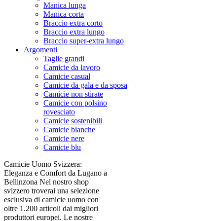
Manica lunga
Manica corta
Braccio extra corto
Braccio extra lungo
Braccio super-extra lungo
Argomenti
Taglie grandi
Camicie da lavoro
Camicie casual
Camicie da gala e da sposa
Camicie non stirate
Camicie con polsino
rovesciato
Camicie sostenibili
Camicie bianche
Camicie nere
Camicie blu
Camicie Uomo Svizzera:
Eleganza e Comfort da Lugano a
Bellinzona Nel nostro shop
svizzero troverai una selezione
esclusiva di camicie uomo con
oltre 1.200 articoli dai migliori
produttori europei. Le nostre