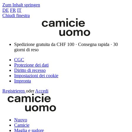
Zum Inhalt springen
DE
FR
IT
Chiudi finestra
Spedizione gratuita da CHF 100 · Consegna rapida · 30
giorni di reso
CGC
Protezione dei dati
Diritto di recesso
Impostazioni dei cookie
Impronta
Registrieren
oder
Accedi
Nuovo
Camicie
Maglia e sudore