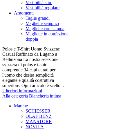
Vestibilità slim
Vestibilità regolare
Argomenti
Taglie grandi
Magliette semplici
Magliette con stampa
Magliette in confezione
doppia
Polos e T-Shirt Uomo Svizzera:
Casual Raffinato da Lugano a
Bellinzona La nostra selezione
svizzera di polos e t-shirt
comprende 34 capi curati per
l'uomo che desira semplicità
elegante e qualità costruttiva
superiore. Ogni articolo è scelto...
Ulteriori informazioni
Alla categoria Biancheria intima
Marche
SCHIESSER
OLAF BENZ
MANSTORE
NOVILA