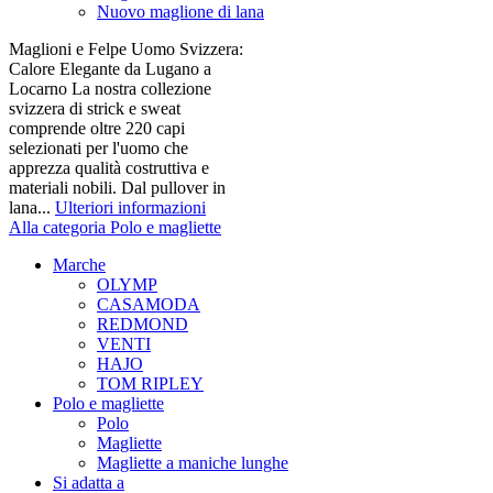
Nuovo maglione di lana
Maglioni e Felpe Uomo Svizzera:
Calore Elegante da Lugano a
Locarno La nostra collezione
svizzera di strick e sweat
comprende oltre 220 capi
selezionati per l'uomo che
apprezza qualità costruttiva e
materiali nobili. Dal pullover in
lana...
Ulteriori informazioni
Alla categoria Polo e magliette
Marche
OLYMP
CASAMODA
REDMOND
VENTI
HAJO
TOM RIPLEY
Polo e magliette
Polo
Magliette
Magliette a maniche lunghe
Si adatta a