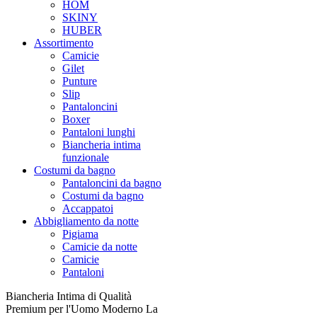
HOM
SKINY
HUBER
Assortimento
Camicie
Gilet
Punture
Slip
Pantaloncini
Boxer
Pantaloni lunghi
Biancheria intima
funzionale
Costumi da bagno
Pantaloncini da bagno
Costumi da bagno
Accappatoi
Abbigliamento da notte
Pigiama
Camicie da notte
Camicie
Pantaloni
Biancheria Intima di Qualità
Premium per l'Uomo Moderno La