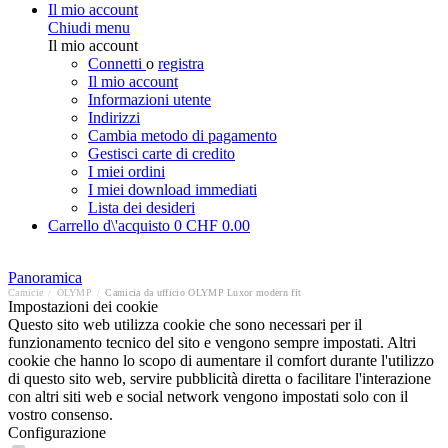
Il mio account
Chiudi menu
Il mio account
Connetti
o
registra
Il mio account
Informazioni utente
Indirizzi
Cambia metodo di pagamento
Gestisci carte di credito
I miei ordini
I miei download immediati
Lista dei desideri
Carrello d\'acquisto
0
CHF 0.00
Panoramica
Camicie
/
OLYMP
/
Camicia da ufficio OLYMP Luxor modern fit
Impostazioni dei cookie
Questo sito web utilizza cookie che sono necessari per il
funzionamento tecnico del sito e vengono sempre impostati. Altri
cookie che hanno lo scopo di aumentare il comfort durante l'utilizzo
di questo sito web, servire pubblicità diretta o facilitare l'interazione
con altri siti web e social network vengono impostati solo con il
vostro consenso.
Configurazione