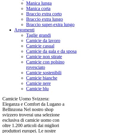
Manica lunga
Manica corta
Braccio extra corto
Braccio extra lungo
Braccio super-extra lungo
Argomenti
Taglie grandi
Camicie da lavoro
Camicie casual
Camicie da gala e da sposa
Camicie non stirate
Camicie con polsino
rovesciato
Camicie sostenibili
Camicie bianche
Camicie nere
Camicie blu
Camicie Uomo Svizzera:
Eleganza e Comfort da Lugano a
Bellinzona Nel nostro shop
svizzero troverai una selezione
esclusiva di camicie uomo con
oltre 1.200 articoli dai migliori
produttori europei. Le nostre