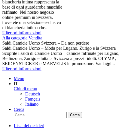
biancheria intima rappresenta la
base di ogni guardaroba maschile
raffinato. Nel nostro negozio
online premium in Svizzera,
troverete una selezione esclusiva
di biancheria intima che...
Ulteriori informazioni
Alla categoria Vendita
Saldi Camicie Uomo Svizzera – Da non perdere
Saldi Camicie Uomo – Moda per Lugano, Zurigo e la Svizzera
Scoprite i saldi di Camicie Uomo – camicie raffinate per Lugano,
Bellinzona, Zurigo e tutta la Svizzera a prezzi ridotti. OLYMP ,
SEIDENSTICKER e MARVELIS in promozione. Vantaggi...
Ulteriori informazioni
Menu
IT
Chiudi menu
Deutsch
Français
Italiano
Cerca
Cerca
Lista dei desideri