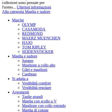
collezioni sono pensate per
l'uomo...
Ulteriori informazioni
Alla categoria Maglia e sudore
Marche
OLYMP
CASAMODA
REDMOND
MAERZ MUENCHEN
HAJO
TOM RIPLEY
SEIDENSTICKER
Maglia e sudore
Jumper
Maglione a collo alto
Gilet e maglioni
Cardigan
Si adatta a
Vestibilità comfort
Vestibilità regolare
Argomenti
Taglie grandi
Maglia con scollo a V
Maglione con collo rotondo
Maglia di cotone