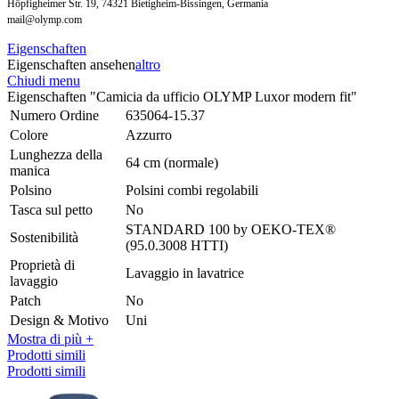
Höpfigheimer Str. 19, 74321 Bietigheim-Bissingen, Germania
mail@olymp.com
Eigenschaften
Eigenschaften ansehen
altro
Chiudi menu
Eigenschaften "Camicia da ufficio OLYMP Luxor modern fit"
Numero Ordine
635064-15.37
Colore
Azzurro
Lunghezza della
64 cm (normale)
manica
Polsino
Polsini combi regolabili
Tasca sul petto
No
STANDARD 100 by OEKO-TEX®
Sostenibilità
(95.0.3008 HTTI)
Proprietà di
Lavaggio in lavatrice
lavaggio
Patch
No
Design & Motivo
Uni
Mostra di più +
Prodotti simili
Prodotti simili