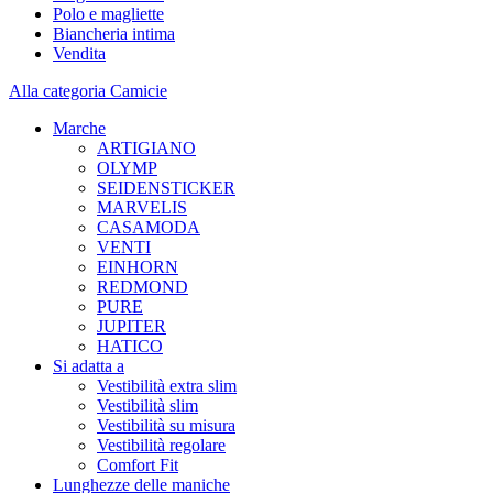
Polo e magliette
Biancheria intima
Vendita
Alla categoria Camicie
Marche
ARTIGIANO
OLYMP
SEIDENSTICKER
MARVELIS
CASAMODA
VENTI
EINHORN
REDMOND
PURE
JUPITER
HATICO
Si adatta a
Vestibilità extra slim
Vestibilità slim
Vestibilità su misura
Vestibilità regolare
Comfort Fit
Lunghezze delle maniche