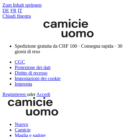
Zum Inhalt springen
DE
FR
IT
Chiudi finestra
Spedizione gratuita da CHF 100 · Consegna rapida · 30
giorni di reso
CGC
Protezione dei dati
Diritto di recesso
Impostazioni dei cookie
Impronta
Registrieren
oder
Accedi
Nuovo
Camicie
Maglia e sudore