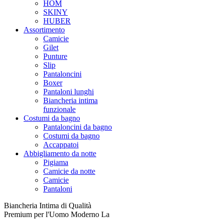
HOM
SKINY
HUBER
Assortimento
Camicie
Gilet
Punture
Slip
Pantaloncini
Boxer
Pantaloni lunghi
Biancheria intima
funzionale
Costumi da bagno
Pantaloncini da bagno
Costumi da bagno
Accappatoi
Abbigliamento da notte
Pigiama
Camicie da notte
Camicie
Pantaloni
Biancheria Intima di Qualità
Premium per l'Uomo Moderno La