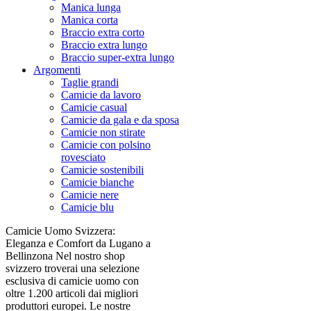
Manica lunga
Manica corta
Braccio extra corto
Braccio extra lungo
Braccio super-extra lungo
Argomenti
Taglie grandi
Camicie da lavoro
Camicie casual
Camicie da gala e da sposa
Camicie non stirate
Camicie con polsino
rovesciato
Camicie sostenibili
Camicie bianche
Camicie nere
Camicie blu
Camicie Uomo Svizzera:
Eleganza e Comfort da Lugano a
Bellinzona Nel nostro shop
svizzero troverai una selezione
esclusiva di camicie uomo con
oltre 1.200 articoli dai migliori
produttori europei. Le nostre