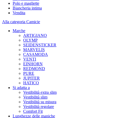
Polo e magliette
Biancheria intima
Vendita
Alla categoria Camicie
Marche
ARTIGIANO
OLYMP
SEIDENSTICKER
MARVELIS
CASAMODA
VENTI
EINHORN
REDMOND
PURE
JUPITER
HATICO
Si adatta a
Vestibilità extra slim
Vestibilità slim
Vestibilità su misura
Vestibilità regolare
Comfort Fit
Lunghezze delle maniche