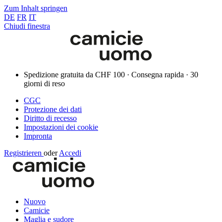
Zum Inhalt springen
DE
FR
IT
Chiudi finestra
Spedizione gratuita da CHF 100 · Consegna rapida · 30
giorni di reso
CGC
Protezione dei dati
Diritto di recesso
Impostazioni dei cookie
Impronta
Registrieren
oder
Accedi
Nuovo
Camicie
Maglia e sudore