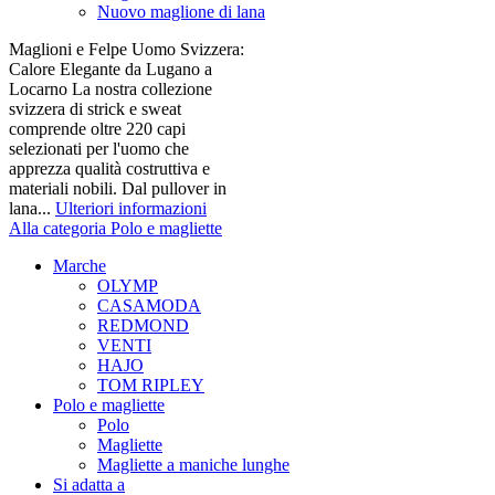
Nuovo maglione di lana
Maglioni e Felpe Uomo Svizzera:
Calore Elegante da Lugano a
Locarno La nostra collezione
svizzera di strick e sweat
comprende oltre 220 capi
selezionati per l'uomo che
apprezza qualità costruttiva e
materiali nobili. Dal pullover in
lana...
Ulteriori informazioni
Alla categoria Polo e magliette
Marche
OLYMP
CASAMODA
REDMOND
VENTI
HAJO
TOM RIPLEY
Polo e magliette
Polo
Magliette
Magliette a maniche lunghe
Si adatta a