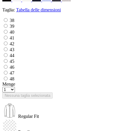
Taglia:
Tabella delle dimensioni
38
39
40
41
42
43
44
45
46
47
48
Menge
Nessuna taglia selezionata
Regular Fit