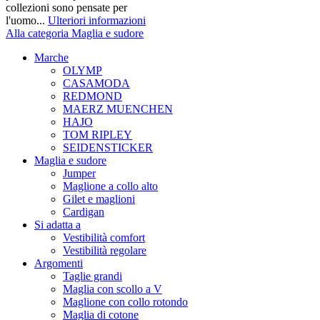
collezioni sono pensate per
l'uomo...
Ulteriori informazioni
Alla categoria Maglia e sudore
Marche
OLYMP
CASAMODA
REDMOND
MAERZ MUENCHEN
HAJO
TOM RIPLEY
SEIDENSTICKER
Maglia e sudore
Jumper
Maglione a collo alto
Gilet e maglioni
Cardigan
Si adatta a
Vestibilità comfort
Vestibilità regolare
Argomenti
Taglie grandi
Maglia con scollo a V
Maglione con collo rotondo
Maglia di cotone