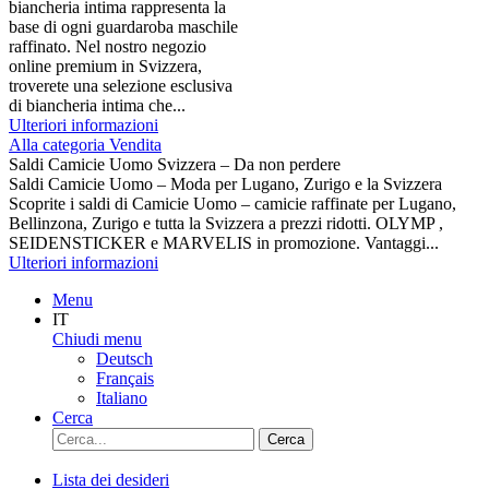
biancheria intima rappresenta la
base di ogni guardaroba maschile
raffinato. Nel nostro negozio
online premium in Svizzera,
troverete una selezione esclusiva
di biancheria intima che...
Ulteriori informazioni
Alla categoria Vendita
Saldi Camicie Uomo Svizzera – Da non perdere
Saldi Camicie Uomo – Moda per Lugano, Zurigo e la Svizzera
Scoprite i saldi di Camicie Uomo – camicie raffinate per Lugano,
Bellinzona, Zurigo e tutta la Svizzera a prezzi ridotti. OLYMP ,
SEIDENSTICKER e MARVELIS in promozione. Vantaggi...
Ulteriori informazioni
Menu
IT
Chiudi menu
Deutsch
Français
Italiano
Cerca
Cerca
Lista dei desideri