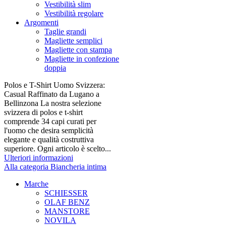
Vestibilità slim
Vestibilità regolare
Argomenti
Taglie grandi
Magliette semplici
Magliette con stampa
Magliette in confezione
doppia
Polos e T-Shirt Uomo Svizzera:
Casual Raffinato da Lugano a
Bellinzona La nostra selezione
svizzera di polos e t-shirt
comprende 34 capi curati per
l'uomo che desira semplicità
elegante e qualità costruttiva
superiore. Ogni articolo è scelto...
Ulteriori informazioni
Alla categoria Biancheria intima
Marche
SCHIESSER
OLAF BENZ
MANSTORE
NOVILA