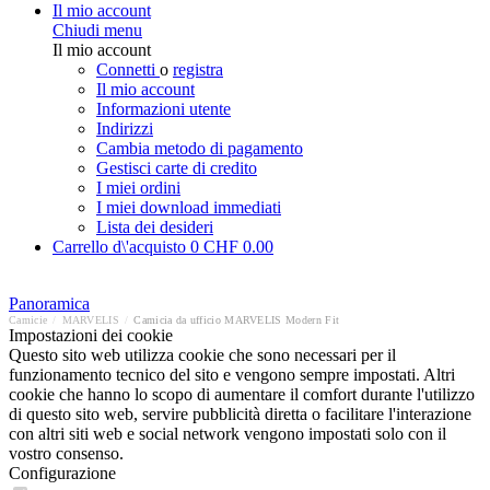
Il mio account
Chiudi menu
Il mio account
Connetti
o
registra
Il mio account
Informazioni utente
Indirizzi
Cambia metodo di pagamento
Gestisci carte di credito
I miei ordini
I miei download immediati
Lista dei desideri
Carrello d\'acquisto
0
CHF 0.00
Panoramica
Camicie
/
MARVELIS
/
Camicia da ufficio MARVELIS Modern Fit
Impostazioni dei cookie
Questo sito web utilizza cookie che sono necessari per il
funzionamento tecnico del sito e vengono sempre impostati. Altri
cookie che hanno lo scopo di aumentare il comfort durante l'utilizzo
di questo sito web, servire pubblicità diretta o facilitare l'interazione
con altri siti web e social network vengono impostati solo con il
vostro consenso.
Configurazione