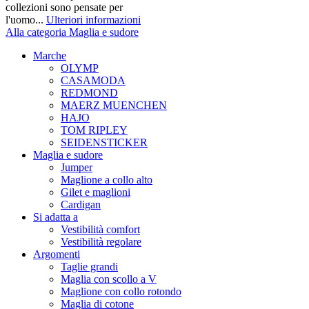
collezioni sono pensate per
l'uomo...
Ulteriori informazioni
Alla categoria Maglia e sudore
Marche
OLYMP
CASAMODA
REDMOND
MAERZ MUENCHEN
HAJO
TOM RIPLEY
SEIDENSTICKER
Maglia e sudore
Jumper
Maglione a collo alto
Gilet e maglioni
Cardigan
Si adatta a
Vestibilità comfort
Vestibilità regolare
Argomenti
Taglie grandi
Maglia con scollo a V
Maglione con collo rotondo
Maglia di cotone