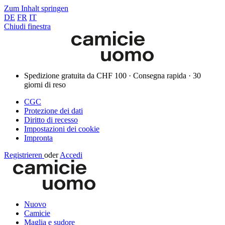
Zum Inhalt springen
DE
FR
IT
Chiudi finestra
Spedizione gratuita da CHF 100 · Consegna rapida · 30
giorni di reso
CGC
Protezione dei dati
Diritto di recesso
Impostazioni dei cookie
Impronta
Registrieren
oder
Accedi
Nuovo
Camicie
Maglia e sudore