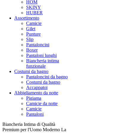
HOM
SKINY
HUBER
Assortimento
Camicie
Gilet
Punture
Slip
Pantaloncini
Boxer
Pantaloni lunghi
Biancheria intima
funzionale
Costumi da bagno
Pantaloncini da bagno
Costumi da bagno
Accappatoi
Abbigliamento da notte
Pigiama
Camicie da notte
Camicie
Pantaloni
Biancheria Intima di Qualità
Premium per l'Uomo Moderno La