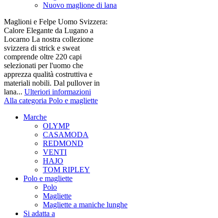
Nuovo maglione di lana
Maglioni e Felpe Uomo Svizzera:
Calore Elegante da Lugano a
Locarno La nostra collezione
svizzera di strick e sweat
comprende oltre 220 capi
selezionati per l'uomo che
apprezza qualità costruttiva e
materiali nobili. Dal pullover in
lana...
Ulteriori informazioni
Alla categoria Polo e magliette
Marche
OLYMP
CASAMODA
REDMOND
VENTI
HAJO
TOM RIPLEY
Polo e magliette
Polo
Magliette
Magliette a maniche lunghe
Si adatta a