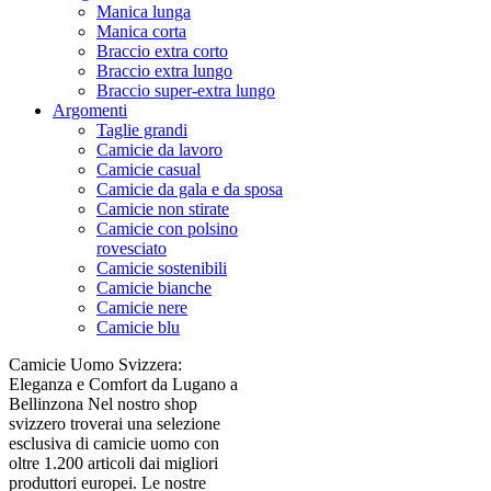
Manica lunga
Manica corta
Braccio extra corto
Braccio extra lungo
Braccio super-extra lungo
Argomenti
Taglie grandi
Camicie da lavoro
Camicie casual
Camicie da gala e da sposa
Camicie non stirate
Camicie con polsino
rovesciato
Camicie sostenibili
Camicie bianche
Camicie nere
Camicie blu
Camicie Uomo Svizzera:
Eleganza e Comfort da Lugano a
Bellinzona Nel nostro shop
svizzero troverai una selezione
esclusiva di camicie uomo con
oltre 1.200 articoli dai migliori
produttori europei. Le nostre