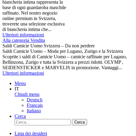
biancheria intima rappresenta la
base di ogni guardaroba maschile
raffinato. Nel nostro negozio
online premium in Svizzera,
troverete una selezione esclusiva
di biancheria intima che...
Ulteriori informazioni
Alla categoria Vendita
Saldi Camicie Uomo Svizzera – Da non perdere
Saldi Camicie Uomo – Moda per Lugano, Zurigo e la Svizzera
Scoprite i saldi di Camicie Uomo – camicie raffinate per Lugano,
Bellinzona, Zurigo e tutta la Svizzera a prezzi ridotti. OLYMP ,
SEIDENSTICKER e MARVELIS in promozione. Vantaggi...
Ulteriori informazioni
Menu
IT
Chiudi menu
Deutsch
Français
Italiano
Cerca
Cerca
Lista dei desideri