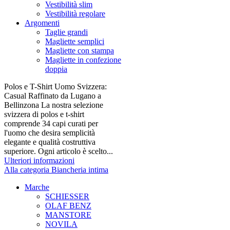
Vestibilità slim
Vestibilità regolare
Argomenti
Taglie grandi
Magliette semplici
Magliette con stampa
Magliette in confezione
doppia
Polos e T-Shirt Uomo Svizzera:
Casual Raffinato da Lugano a
Bellinzona La nostra selezione
svizzera di polos e t-shirt
comprende 34 capi curati per
l'uomo che desira semplicità
elegante e qualità costruttiva
superiore. Ogni articolo è scelto...
Ulteriori informazioni
Alla categoria Biancheria intima
Marche
SCHIESSER
OLAF BENZ
MANSTORE
NOVILA