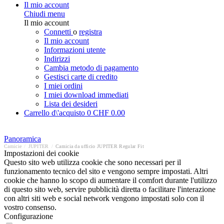
Il mio account
Chiudi menu
Il mio account
Connetti
o
registra
Il mio account
Informazioni utente
Indirizzi
Cambia metodo di pagamento
Gestisci carte di credito
I miei ordini
I miei download immediati
Lista dei desideri
Carrello d\'acquisto
0
CHF 0.00
Panoramica
Camicie
/
JUPITER
/
Camicia da ufficio JUPITER Regular Fit
Impostazioni dei cookie
Questo sito web utilizza cookie che sono necessari per il
funzionamento tecnico del sito e vengono sempre impostati. Altri
cookie che hanno lo scopo di aumentare il comfort durante l'utilizzo
di questo sito web, servire pubblicità diretta o facilitare l'interazione
con altri siti web e social network vengono impostati solo con il
vostro consenso.
Configurazione