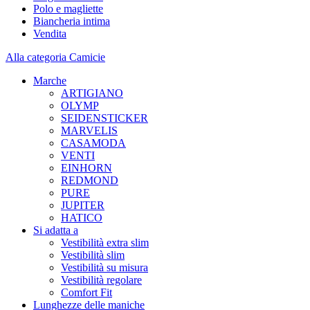
Polo e magliette
Biancheria intima
Vendita
Alla categoria Camicie
Marche
ARTIGIANO
OLYMP
SEIDENSTICKER
MARVELIS
CASAMODA
VENTI
EINHORN
REDMOND
PURE
JUPITER
HATICO
Si adatta a
Vestibilità extra slim
Vestibilità slim
Vestibilità su misura
Vestibilità regolare
Comfort Fit
Lunghezze delle maniche