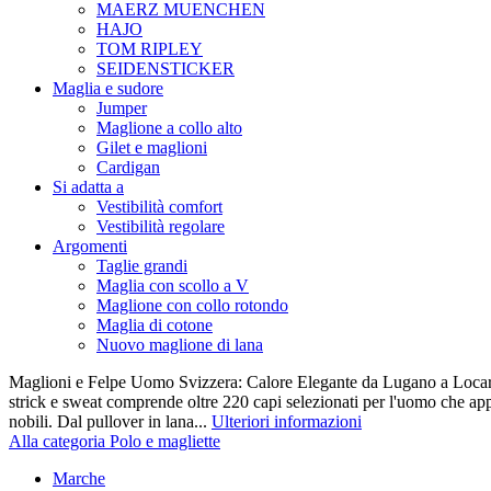
MAERZ MUENCHEN
HAJO
TOM RIPLEY
SEIDENSTICKER
Maglia e sudore
Jumper
Maglione a collo alto
Gilet e maglioni
Cardigan
Si adatta a
Vestibilità comfort
Vestibilità regolare
Argomenti
Taglie grandi
Maglia con scollo a V
Maglione con collo rotondo
Maglia di cotone
Nuovo maglione di lana
Maglioni e Felpe Uomo Svizzera: Calore Elegante da Lugano a Locarn
strick e sweat comprende oltre 220 capi selezionati per l'uomo che appr
nobili. Dal pullover in lana...
Ulteriori informazioni
Alla categoria Polo e magliette
Marche