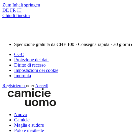
Zum Inhalt springen
DE
FR
IT
Chiudi finestra
Spedizione gratuita da CHF 100 · Consegna rapida · 30 giorni 
CGC
Protezione dei dati
Diritto di recesso
Impostazioni dei cookie
Impronta
Registrieren
oder
Accedi
Nuovo
Camicie
Maglia e sudore
Polo e magliette