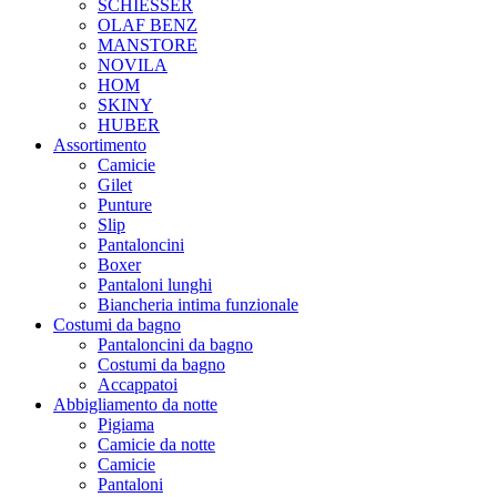
SCHIESSER
OLAF BENZ
MANSTORE
NOVILA
HOM
SKINY
HUBER
Assortimento
Camicie
Gilet
Punture
Slip
Pantaloncini
Boxer
Pantaloni lunghi
Biancheria intima funzionale
Costumi da bagno
Pantaloncini da bagno
Costumi da bagno
Accappatoi
Abbigliamento da notte
Pigiama
Camicie da notte
Camicie
Pantaloni