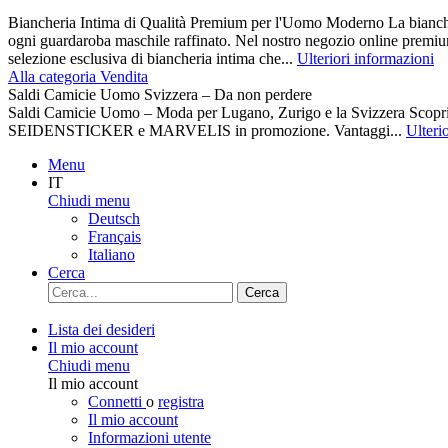
Biancheria Intima di Qualità Premium per l'Uomo Moderno La biancher
ogni guardaroba maschile raffinato. Nel nostro negozio online premiu
selezione esclusiva di biancheria intima che...
Ulteriori informazioni
Alla categoria Vendita
Saldi Camicie Uomo Svizzera – Da non perdere
Saldi Camicie Uomo – Moda per Lugano, Zurigo e la Svizzera Scoprite 
SEIDENSTICKER e MARVELIS in promozione. Vantaggi...
Ulteri
Menu
IT
Chiudi menu
Deutsch
Français
Italiano
Cerca
Cerca
Lista dei desideri
Il mio account
Chiudi menu
Il mio account
Connetti
o
registra
Il mio account
Informazioni utente