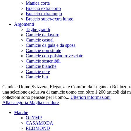
Manica corta
Braccio extra corto
Braccio extra lungo
Braccio super-extra lungo
Argomenti
Taglie grandi
Camicie da lavoro
Camicie casual
Camicie da gala e da sposa
Camicie non stirate
Camicie con polsino rovesciato
Camicie sostenibili
Camicie bianche
Camicie nere
Camicie blu
Camicie Uomo Svizzera: Eleganza e Comfort da Lugano a Bellinzona 
una selezione esclusiva di camicie uomo con oltre 1.200 articoli dai mi
collezioni sono pensate per l'uomo...
Ulteriori informazioni
Alla categoria Maglia e sudore
Marche
OLYMP
CASAMODA
REDMOND