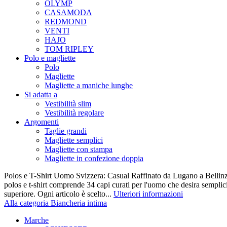
OLYMP
CASAMODA
REDMOND
VENTI
HAJO
TOM RIPLEY
Polo e magliette
Polo
Magliette
Magliette a maniche lunghe
Si adatta a
Vestibilità slim
Vestibilità regolare
Argomenti
Taglie grandi
Magliette semplici
Magliette con stampa
Magliette in confezione doppia
Polos e T-Shirt Uomo Svizzera: Casual Raffinato da Lugano a Bellinz
polos e t-shirt comprende 34 capi curati per l'uomo che desira semplicit
superiore. Ogni articolo è scelto...
Ulteriori informazioni
Alla categoria Biancheria intima
Marche