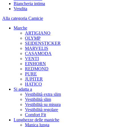
Biancheria intima
Vendita
Alla categoria Camicie
Marche
ARTIGIANO
OLYMP
SEIDENSTICKER
MARVELIS
CASAMODA
VENTI
EINHORN
REDMOND
PURE
JUPITER
HATICO
Si adatta a
Vestibilità extra slim
Vestibilità slim
Vestibilità su misura
Vestibilità regolare
Comfort Fit
Lunghezze delle maniche
Manica lunga