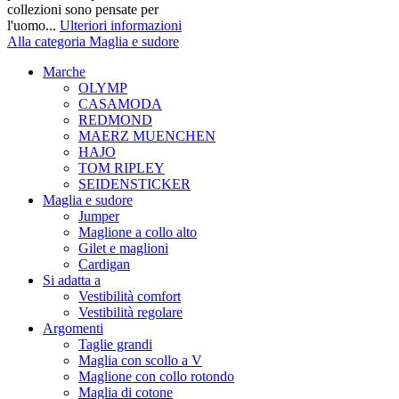
collezioni sono pensate per
l'uomo...
Ulteriori informazioni
Alla categoria Maglia e sudore
Marche
OLYMP
CASAMODA
REDMOND
MAERZ MUENCHEN
HAJO
TOM RIPLEY
SEIDENSTICKER
Maglia e sudore
Jumper
Maglione a collo alto
Gilet e maglioni
Cardigan
Si adatta a
Vestibilità comfort
Vestibilità regolare
Argomenti
Taglie grandi
Maglia con scollo a V
Maglione con collo rotondo
Maglia di cotone