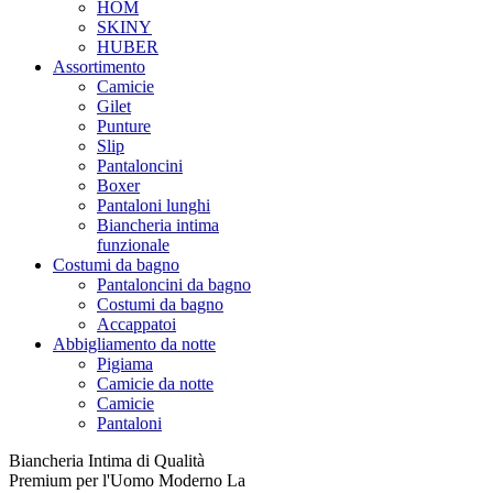
HOM
SKINY
HUBER
Assortimento
Camicie
Gilet
Punture
Slip
Pantaloncini
Boxer
Pantaloni lunghi
Biancheria intima
funzionale
Costumi da bagno
Pantaloncini da bagno
Costumi da bagno
Accappatoi
Abbigliamento da notte
Pigiama
Camicie da notte
Camicie
Pantaloni
Biancheria Intima di Qualità
Premium per l'Uomo Moderno La