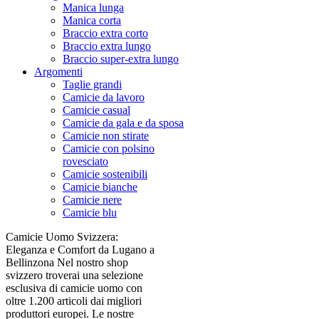
Manica lunga
Manica corta
Braccio extra corto
Braccio extra lungo
Braccio super-extra lungo
Argomenti
Taglie grandi
Camicie da lavoro
Camicie casual
Camicie da gala e da sposa
Camicie non stirate
Camicie con polsino
rovesciato
Camicie sostenibili
Camicie bianche
Camicie nere
Camicie blu
Camicie Uomo Svizzera:
Eleganza e Comfort da Lugano a
Bellinzona Nel nostro shop
svizzero troverai una selezione
esclusiva di camicie uomo con
oltre 1.200 articoli dai migliori
produttori europei. Le nostre