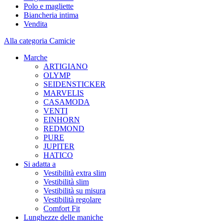
Polo e magliette
Biancheria intima
Vendita
Alla categoria Camicie
Marche
ARTIGIANO
OLYMP
SEIDENSTICKER
MARVELIS
CASAMODA
VENTI
EINHORN
REDMOND
PURE
JUPITER
HATICO
Si adatta a
Vestibilità extra slim
Vestibilità slim
Vestibilità su misura
Vestibilità regolare
Comfort Fit
Lunghezze delle maniche