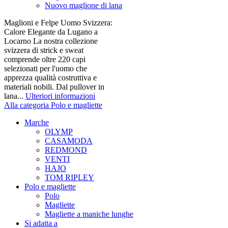
Nuovo maglione di lana
Maglioni e Felpe Uomo Svizzera:
Calore Elegante da Lugano a
Locarno La nostra collezione
svizzera di strick e sweat
comprende oltre 220 capi
selezionati per l'uomo che
apprezza qualità costruttiva e
materiali nobili. Dal pullover in
lana...
Ulteriori informazioni
Alla categoria Polo e magliette
Marche
OLYMP
CASAMODA
REDMOND
VENTI
HAJO
TOM RIPLEY
Polo e magliette
Polo
Magliette
Magliette a maniche lunghe
Si adatta a