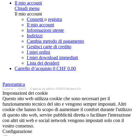
Il mio account
Chiudi menu
Il mio account
Connetti
o
registra
Il mio account
Informazioni utente
Indirizzi
Cambia metodo di pagamento
Gestisci carte di credito
I miei ordini
I miei download immediati
Lista dei desideri
Carrello d\'acquisto
0
CHF 0.00
Panoramica
Camicie
/
VENTI
/
Camicia da ufficio VENTI Modern Fit
Impostazioni dei cookie
Questo sito web utilizza cookie che sono necessari per il
funzionamento tecnico del sito e vengono sempre impostati. Altri
cookie che hanno lo scopo di aumentare il comfort durante l'utilizzo
di questo sito web, servire pubblicità diretta o facilitare l'interazione
con altri siti web e social network vengono impostati solo con il
vostro consenso.
Configurazione