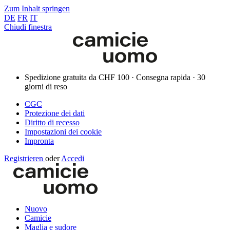
Zum Inhalt springen
DE
FR
IT
Chiudi finestra
Spedizione gratuita da CHF 100 · Consegna rapida · 30
giorni di reso
CGC
Protezione dei dati
Diritto di recesso
Impostazioni dei cookie
Impronta
Registrieren
oder
Accedi
Nuovo
Camicie
Maglia e sudore