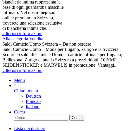
biancheria intima rappresenta la
base di ogni guardaroba maschile
raffinato. Nel nostro negozio
online premium in Svizzera,
troverete una selezione esclusiva
di biancheria intima che...
Ulteriori informazioni
Alla categoria Vendita
Saldi Camicie Uomo Svizzera – Da non perdere
Saldi Camicie Uomo – Moda per Lugano, Zurigo e la Svizzera
Scoprite i saldi di Camicie Uomo – camicie raffinate per Lugano,
Bellinzona, Zurigo e tutta la Svizzera a prezzi ridotti. OLYMP ,
SEIDENSTICKER e MARVELIS in promozione. Vantaggi...
Ulteriori informazioni
Menu
IT
Chiudi menu
Deutsch
Français
Italiano
Cerca
Cerca
Lista dei desideri