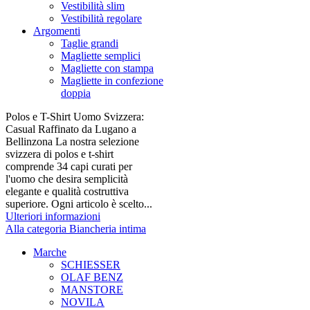
Vestibilità slim
Vestibilità regolare
Argomenti
Taglie grandi
Magliette semplici
Magliette con stampa
Magliette in confezione
doppia
Polos e T-Shirt Uomo Svizzera:
Casual Raffinato da Lugano a
Bellinzona La nostra selezione
svizzera di polos e t-shirt
comprende 34 capi curati per
l'uomo che desira semplicità
elegante e qualità costruttiva
superiore. Ogni articolo è scelto...
Ulteriori informazioni
Alla categoria Biancheria intima
Marche
SCHIESSER
OLAF BENZ
MANSTORE
NOVILA