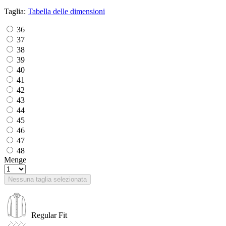
Taglia:
Tabella delle dimensioni
36
37
38
39
40
41
42
43
44
45
46
47
48
Menge
Nessuna taglia selezionata
Regular Fit