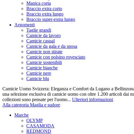
Manica corta
Braccio extra corto
Braccio extra lungo
Braccio super-extra lungo
Argomenti
Taglie grandi
Camicie da lavoro
Camicie casual
Camicie da gala e da sposa
Camicie non stirate
Camicie con polsino rovesciato
Camicie sostenibili
Camicie bianche
Camicie nere
Camicie blu
Camicie Uomo Svizzera: Eleganza e Comfort da Lugano a Bellinzona 
una selezione esclusiva di camicie uomo con oltre 1.200 articoli dai mi
collezioni sono pensate per l'uomo...
Ulteriori informazioni
Alla categoria Maglia e sudore
Marche
OLYMP
CASAMODA
REDMOND