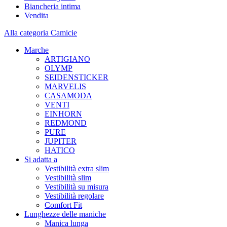
Biancheria intima
Vendita
Alla categoria Camicie
Marche
ARTIGIANO
OLYMP
SEIDENSTICKER
MARVELIS
CASAMODA
VENTI
EINHORN
REDMOND
PURE
JUPITER
HATICO
Si adatta a
Vestibilità extra slim
Vestibilità slim
Vestibilità su misura
Vestibilità regolare
Comfort Fit
Lunghezze delle maniche
Manica lunga