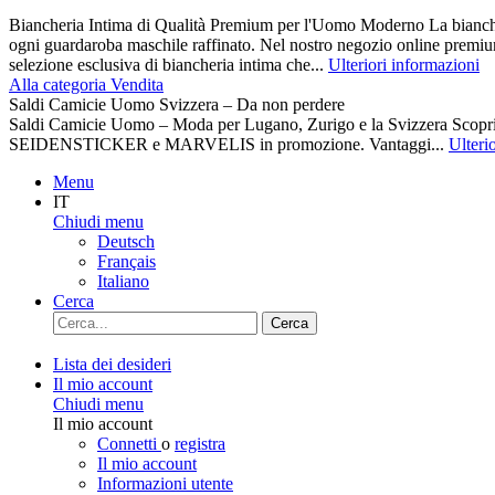
Biancheria Intima di Qualità Premium per l'Uomo Moderno La biancher
ogni guardaroba maschile raffinato. Nel nostro negozio online premiu
selezione esclusiva di biancheria intima che...
Ulteriori informazioni
Alla categoria Vendita
Saldi Camicie Uomo Svizzera – Da non perdere
Saldi Camicie Uomo – Moda per Lugano, Zurigo e la Svizzera Scoprite 
SEIDENSTICKER e MARVELIS in promozione. Vantaggi...
Ulteri
Menu
IT
Chiudi menu
Deutsch
Français
Italiano
Cerca
Cerca
Lista dei desideri
Il mio account
Chiudi menu
Il mio account
Connetti
o
registra
Il mio account
Informazioni utente