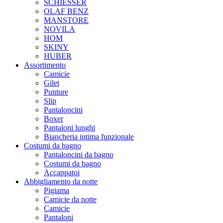
SCHIESSER
OLAF BENZ
MANSTORE
NOVILA
HOM
SKINY
HUBER
Assortimento
Camicie
Gilet
Punture
Slip
Pantaloncini
Boxer
Pantaloni lunghi
Biancheria intima funzionale
Costumi da bagno
Pantaloncini da bagno
Costumi da bagno
Accappatoi
Abbigliamento da notte
Pigiama
Camicie da notte
Camicie
Pantaloni