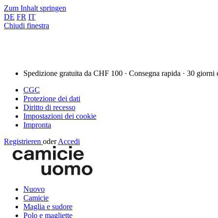
Zum Inhalt springen
DE
FR
IT
Chiudi finestra
Spedizione gratuita da CHF 100 · Consegna rapida · 30 giorni 
CGC
Protezione dei dati
Diritto di recesso
Impostazioni dei cookie
Impronta
Registrieren
oder
Accedi
Nuovo
Camicie
Maglia e sudore
Polo e magliette