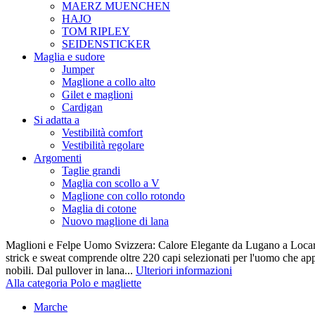
MAERZ MUENCHEN
HAJO
TOM RIPLEY
SEIDENSTICKER
Maglia e sudore
Jumper
Maglione a collo alto
Gilet e maglioni
Cardigan
Si adatta a
Vestibilità comfort
Vestibilità regolare
Argomenti
Taglie grandi
Maglia con scollo a V
Maglione con collo rotondo
Maglia di cotone
Nuovo maglione di lana
Maglioni e Felpe Uomo Svizzera: Calore Elegante da Lugano a Locarn
strick e sweat comprende oltre 220 capi selezionati per l'uomo che appr
nobili. Dal pullover in lana...
Ulteriori informazioni
Alla categoria Polo e magliette
Marche