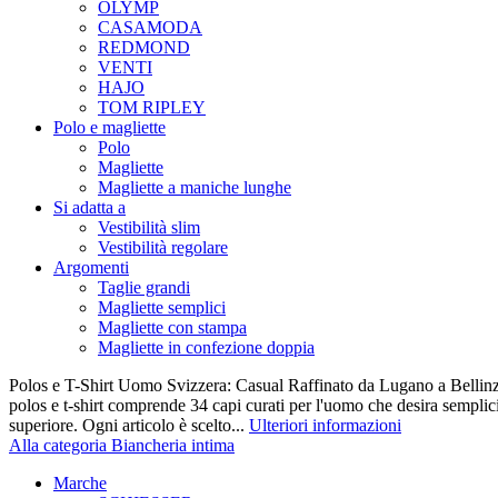
OLYMP
CASAMODA
REDMOND
VENTI
HAJO
TOM RIPLEY
Polo e magliette
Polo
Magliette
Magliette a maniche lunghe
Si adatta a
Vestibilità slim
Vestibilità regolare
Argomenti
Taglie grandi
Magliette semplici
Magliette con stampa
Magliette in confezione doppia
Polos e T-Shirt Uomo Svizzera: Casual Raffinato da Lugano a Bellinz
polos e t-shirt comprende 34 capi curati per l'uomo che desira semplicit
superiore. Ogni articolo è scelto...
Ulteriori informazioni
Alla categoria Biancheria intima
Marche