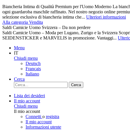
Biancheria Intima di Qualità Premium per l'Uomo Moderno La biancher
ogni guardaroba maschile raffinato. Nel nostro negozio online premiu
selezione esclusiva di biancheria intima che...
Ulteriori informazioni
Alla categoria Vendita
Saldi Camicie Uomo Svizzera – Da non perdere
Saldi Camicie Uomo – Moda per Lugano, Zurigo e la Svizzera Scoprite 
SEIDENSTICKER e MARVELIS in promozione. Vantaggi...
Ulteri
Menu
IT
Chiudi menu
Deutsch
Français
Italiano
Cerca
Cerca
Lista dei desideri
Il mio account
Chiudi menu
Il mio account
Connetti
o
registra
Il mio account
Informazioni utente