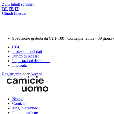
Zum Inhalt springen
DE
FR
IT
Chiudi finestra
Spedizione gratuita da CHF 100 · Consegna rapida · 30 giorni 
CGC
Protezione dei dati
Diritto di recesso
Impostazioni dei cookie
Impronta
Registrieren
oder
Accedi
Nuovo
Camicie
Maglia e sudore
Polo e magliette