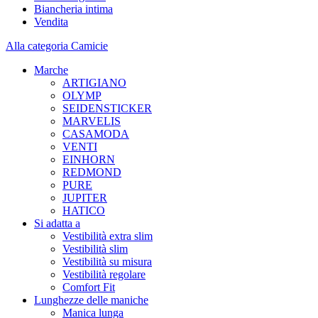
Biancheria intima
Vendita
Alla categoria Camicie
Marche
ARTIGIANO
OLYMP
SEIDENSTICKER
MARVELIS
CASAMODA
VENTI
EINHORN
REDMOND
PURE
JUPITER
HATICO
Si adatta a
Vestibilità extra slim
Vestibilità slim
Vestibilità su misura
Vestibilità regolare
Comfort Fit
Lunghezze delle maniche
Manica lunga