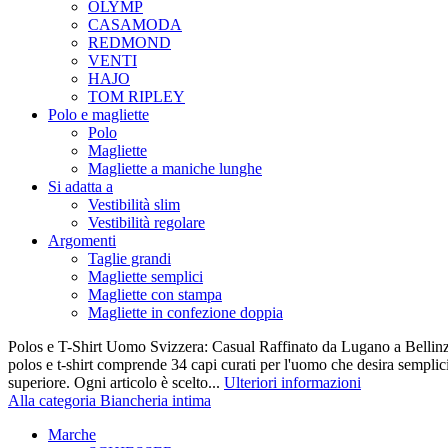
OLYMP
CASAMODA
REDMOND
VENTI
HAJO
TOM RIPLEY
Polo e magliette
Polo
Magliette
Magliette a maniche lunghe
Si adatta a
Vestibilità slim
Vestibilità regolare
Argomenti
Taglie grandi
Magliette semplici
Magliette con stampa
Magliette in confezione doppia
Polos e T-Shirt Uomo Svizzera: Casual Raffinato da Lugano a Bellinz
polos e t-shirt comprende 34 capi curati per l'uomo che desira semplicit
superiore. Ogni articolo è scelto...
Ulteriori informazioni
Alla categoria Biancheria intima
Marche