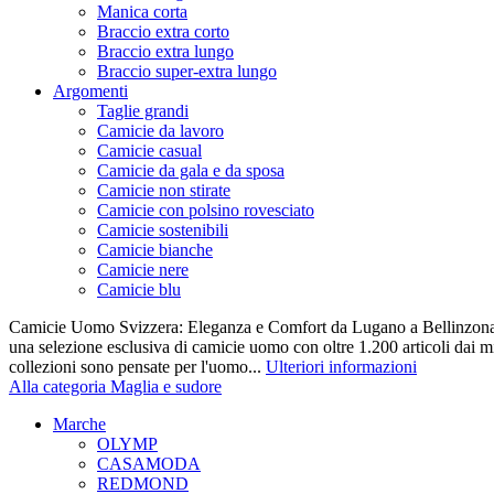
Manica corta
Braccio extra corto
Braccio extra lungo
Braccio super-extra lungo
Argomenti
Taglie grandi
Camicie da lavoro
Camicie casual
Camicie da gala e da sposa
Camicie non stirate
Camicie con polsino rovesciato
Camicie sostenibili
Camicie bianche
Camicie nere
Camicie blu
Camicie Uomo Svizzera: Eleganza e Comfort da Lugano a Bellinzona 
una selezione esclusiva di camicie uomo con oltre 1.200 articoli dai mi
collezioni sono pensate per l'uomo...
Ulteriori informazioni
Alla categoria Maglia e sudore
Marche
OLYMP
CASAMODA
REDMOND