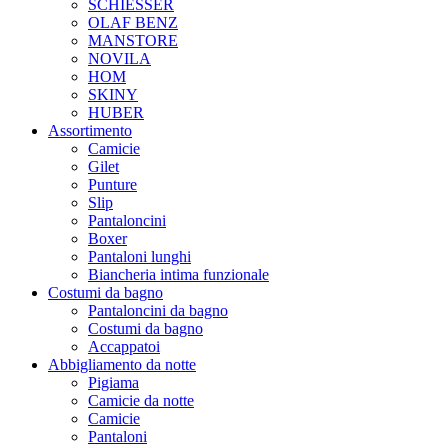
SCHIESSER
OLAF BENZ
MANSTORE
NOVILA
HOM
SKINY
HUBER
Assortimento
Camicie
Gilet
Punture
Slip
Pantaloncini
Boxer
Pantaloni lunghi
Biancheria intima funzionale
Costumi da bagno
Pantaloncini da bagno
Costumi da bagno
Accappatoi
Abbigliamento da notte
Pigiama
Camicie da notte
Camicie
Pantaloni