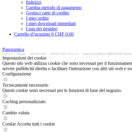
Indirizzi
Cambia metodo di pagamento
Gestisci carte di credito
I miei ordini
I miei download immediati
Lista dei desideri
Carrello d\'acquisto
0
CHF 0.00
Panoramica
Camicie
/
Marche
/
ARTIGIANO
/
ARTIGIANO Slim Fit
/
Camicia da ufficio ARTIGIANO Slim 
Impostazioni dei cookie
Questo sito web utilizza cookie che sono necessari per il funzionament
servire pubblicità diretta o facilitare l'interazione con altri siti web 
Configurazione
Tecnicamente necessario
Questi cookie sono necessari per le funzioni di base del negozio.
Caching personalizzato
Cambio valuta
Cookie Accetta tutti i cookie