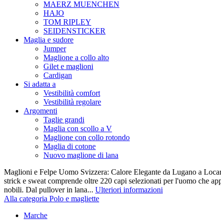
MAERZ MUENCHEN
HAJO
TOM RIPLEY
SEIDENSTICKER
Maglia e sudore
Jumper
Maglione a collo alto
Gilet e maglioni
Cardigan
Si adatta a
Vestibilità comfort
Vestibilità regolare
Argomenti
Taglie grandi
Maglia con scollo a V
Maglione con collo rotondo
Maglia di cotone
Nuovo maglione di lana
Maglioni e Felpe Uomo Svizzera: Calore Elegante da Lugano a Locarn
strick e sweat comprende oltre 220 capi selezionati per l'uomo che appr
nobili. Dal pullover in lana...
Ulteriori informazioni
Alla categoria Polo e magliette
Marche