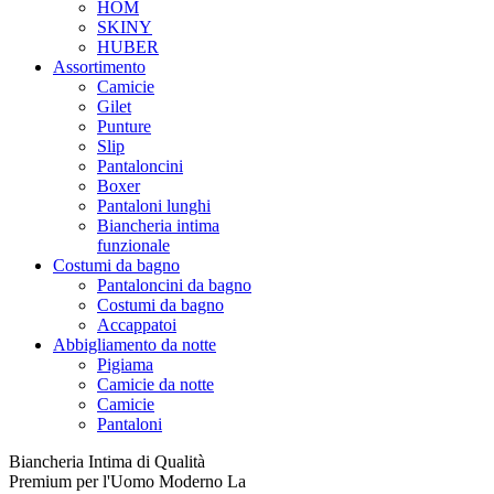
HOM
SKINY
HUBER
Assortimento
Camicie
Gilet
Punture
Slip
Pantaloncini
Boxer
Pantaloni lunghi
Biancheria intima
funzionale
Costumi da bagno
Pantaloncini da bagno
Costumi da bagno
Accappatoi
Abbigliamento da notte
Pigiama
Camicie da notte
Camicie
Pantaloni
Biancheria Intima di Qualità
Premium per l'Uomo Moderno La