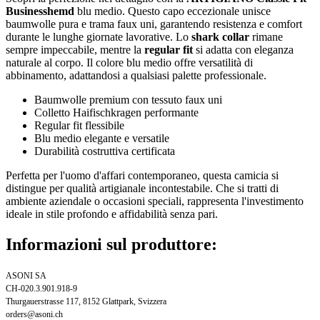
Businesshemd
blu medio. Questo capo eccezionale unisce
baumwolle pura e trama faux uni, garantendo resistenza e comfort
durante le lunghe giornate lavorative. Lo
shark collar
rimane
sempre impeccabile, mentre la
regular fit
si adatta con eleganza
naturale al corpo. Il colore blu medio offre versatilità di
abbinamento, adattandosi a qualsiasi palette professionale.
Baumwolle premium con tessuto faux uni
Colletto Haifischkragen performante
Regular fit flessibile
Blu medio elegante e versatile
Durabilità costruttiva certificata
Perfetta per l'uomo d'affari contemporaneo, questa camicia si
distingue per qualità artigianale incontestabile. Che si tratti di
ambiente aziendale o occasioni speciali, rappresenta l'investimento
ideale in stile profondo e affidabilità senza pari.
Informazioni sul produttore:
ASONI SA
CH-020.3.901.918-9
Thurgauerstrasse 117, 8152 Glattpark, Svizzera
orders@asoni.ch