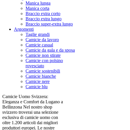
Manica lunga
Manica corta
Braccio extra corto
Braccio extra lungo
Braccio super-extra lungo
Argomenti
Taglie grandi
Camicie da lavoro
Camicie casual
Camicie da gala e da sposa
Camicie non stirate
Camicie con polsino
rovesciato
Camicie sostenibili
Camicie bianche
Camicie nere
Camicie blu
Camicie Uomo Svizzera:
Eleganza e Comfort da Lugano a
Bellinzona Nel nostro shop
svizzero troverai una selezione
esclusiva di camicie uomo con
oltre 1.200 articoli dai migliori
produttori europei. Le nostre