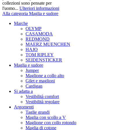
collezioni sono pensate per
l'uomo...
Ulteriori informazioni
Alla categoria Maglia e sudore
Marche
OLYMP
CASAMODA
REDMOND
MAERZ MUENCHEN
HAJO
TOM RIPLEY
SEIDENSTICKER
Maglia e sudore
Jumper
Maglione a collo alto
Gilet e maglioni
Cardigan
Si adatta a
Vestibilità comfort
Vestibilità regolare
Argomenti
Taglie grandi
Maglia con scollo a V
Maglione con collo rotondo
Maglia di cotone