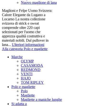
Nuovo maglione di lana
Maglioni e Felpe Uomo Svizzera:
Calore Elegante da Lugano a
Locarno La nostra collezione
svizzera di strick e sweat
comprende oltre 220 capi
selezionati per l'uomo che
apprezza qualità costruttiva e
materiali nobili. Dal pullover in
lana...
Ulteriori informazioni
Alla categoria Polo e magliette
Marche
OLYMP
CASAMODA
REDMOND
VENTI
HAJO
TOM RIPLEY
Polo e magliette
Polo
Magliette
Magliette a maniche lunghe
Si adatta a