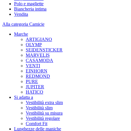
Polo e magliette
Biancheria intima
Vendita
Alla categoria Camicie
Marche
ARTIGIANO
OLYMP
SEIDENSTICKER
MARVELIS
CASAMODA
VENTI
EINHORN
REDMOND
PURE
JUPITER
HATICO
Si adatta a
Vestibilità extra slim
Vestibilità slim
Vestibilità su misura
Vestibilità regolare
Comfort Fit
Lunghezze delle maniche