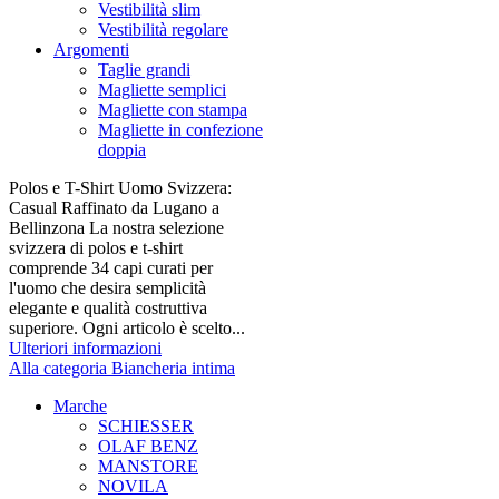
Vestibilità slim
Vestibilità regolare
Argomenti
Taglie grandi
Magliette semplici
Magliette con stampa
Magliette in confezione
doppia
Polos e T-Shirt Uomo Svizzera:
Casual Raffinato da Lugano a
Bellinzona La nostra selezione
svizzera di polos e t-shirt
comprende 34 capi curati per
l'uomo che desira semplicità
elegante e qualità costruttiva
superiore. Ogni articolo è scelto...
Ulteriori informazioni
Alla categoria Biancheria intima
Marche
SCHIESSER
OLAF BENZ
MANSTORE
NOVILA