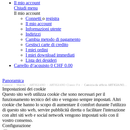
Il mio account
Chiudi menu
Il mio account
Connetti
o
registra
Il mio account
Informazioni utente
Indirizzi
Cambia metodo di pagamento
Gestisci carte di credito
I miei ordini
I miei download immediati
Lista dei desideri
Carrello d\'acquisto
0
CHF 0.00
Panoramica
Camicie
/
Marche
/
ARTIGIANO
/
ARTIGIANO Classic Fit
/
Camicia da ufficio ARTIGIANO Classic Fit
Impostazioni dei cookie
Questo sito web utilizza cookie che sono necessari per il
funzionamento tecnico del sito e vengono sempre impostati. Altri
cookie che hanno lo scopo di aumentare il comfort durante l'utilizzo
di questo sito web, servire pubblicità diretta o facilitare l'interazione
con altri siti web e social network vengono impostati solo con il
vostro consenso.
Configurazione