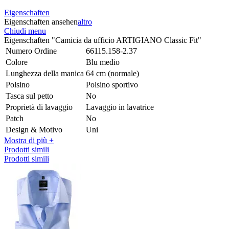
Eigenschaften
Eigenschaften ansehen
altro
Chiudi menu
Eigenschaften "Camicia da ufficio ARTIGIANO Classic Fit"
Numero Ordine
66115.158-2.37
Colore
Blu medio
Lunghezza della manica
64 cm (normale)
Polsino
Polsino sportivo
Tasca sul petto
No
Proprietà di lavaggio
Lavaggio in lavatrice
Patch
No
Design & Motivo
Uni
Mostra di più +
Prodotti simili
Prodotti simili