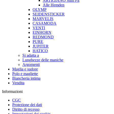
ARTIGIANO Slim Fit
Alle Hemden
OLYMP
SEIDENSTICKER
MARVELIS
CASAMODA
VENTI
EINHORN
REDMOND
PURE
JUPITER
HATICO
Si adatta a
Lunghezze delle maniche
Argomenti
Maglia e sudore
Polo e magliette
Biancheria intima
Vendita
Informazioni
CGC
Protezione dei dati
Diritto di recesso
Impostazioni dei cookie