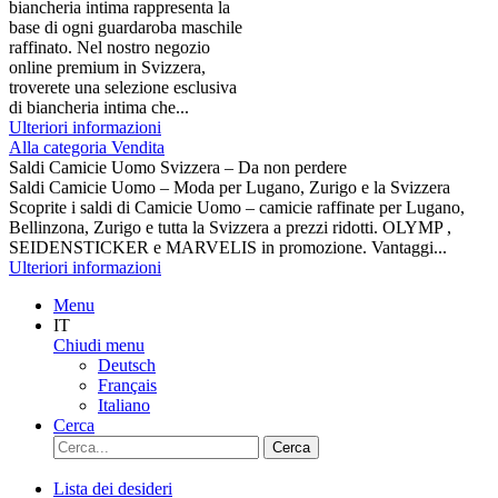
biancheria intima rappresenta la
base di ogni guardaroba maschile
raffinato. Nel nostro negozio
online premium in Svizzera,
troverete una selezione esclusiva
di biancheria intima che...
Ulteriori informazioni
Alla categoria Vendita
Saldi Camicie Uomo Svizzera – Da non perdere
Saldi Camicie Uomo – Moda per Lugano, Zurigo e la Svizzera
Scoprite i saldi di Camicie Uomo – camicie raffinate per Lugano,
Bellinzona, Zurigo e tutta la Svizzera a prezzi ridotti. OLYMP ,
SEIDENSTICKER e MARVELIS in promozione. Vantaggi...
Ulteriori informazioni
Menu
IT
Chiudi menu
Deutsch
Français
Italiano
Cerca
Cerca
Lista dei desideri