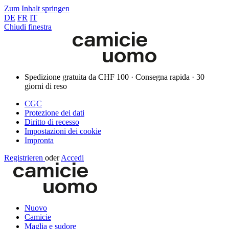
Zum Inhalt springen
DE
FR
IT
Chiudi finestra
Spedizione gratuita da CHF 100 · Consegna rapida · 30
giorni di reso
CGC
Protezione dei dati
Diritto di recesso
Impostazioni dei cookie
Impronta
Registrieren
oder
Accedi
Nuovo
Camicie
Maglia e sudore