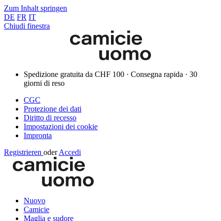
Zum Inhalt springen
DE
FR
IT
Chiudi finestra
Spedizione gratuita da CHF 100 · Consegna rapida · 30
giorni di reso
CGC
Protezione dei dati
Diritto di recesso
Impostazioni dei cookie
Impronta
Registrieren
oder
Accedi
Nuovo
Camicie
Maglia e sudore