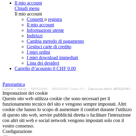
Il mio account
Chiudi menu
Il mio account
Connetti
o
registra
Il mio account
Informazioni utente
Indirizzi
Cambia metodo di pagamento
Gestisci carte di credito
I miei ordini
I miei download immediati
Lista dei desideri
Carrello d\'acquisto
0
CHF 0.00
Panoramica
Camicie
/
Marche
/
ARTIGIANO
/
ARTIGIANO Classic Fit
/
Camicia da ufficio ARTIGIANO Classic Fit
Impostazioni dei cookie
Questo sito web utilizza cookie che sono necessari per il
funzionamento tecnico del sito e vengono sempre impostati. Altri
cookie che hanno lo scopo di aumentare il comfort durante l'utilizzo
di questo sito web, servire pubblicità diretta o facilitare l'interazione
con altri siti web e social network vengono impostati solo con il
vostro consenso.
Configurazione