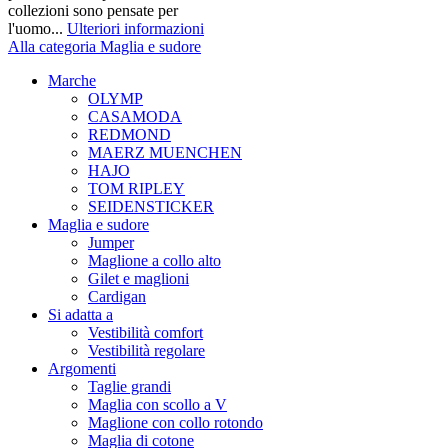
collezioni sono pensate per
l'uomo...
Ulteriori informazioni
Alla categoria Maglia e sudore
Marche
OLYMP
CASAMODA
REDMOND
MAERZ MUENCHEN
HAJO
TOM RIPLEY
SEIDENSTICKER
Maglia e sudore
Jumper
Maglione a collo alto
Gilet e maglioni
Cardigan
Si adatta a
Vestibilità comfort
Vestibilità regolare
Argomenti
Taglie grandi
Maglia con scollo a V
Maglione con collo rotondo
Maglia di cotone