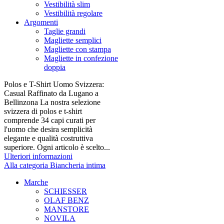
Vestibilità slim
Vestibilità regolare
Argomenti
Taglie grandi
Magliette semplici
Magliette con stampa
Magliette in confezione
doppia
Polos e T-Shirt Uomo Svizzera:
Casual Raffinato da Lugano a
Bellinzona La nostra selezione
svizzera di polos e t-shirt
comprende 34 capi curati per
l'uomo che desira semplicità
elegante e qualità costruttiva
superiore. Ogni articolo è scelto...
Ulteriori informazioni
Alla categoria Biancheria intima
Marche
SCHIESSER
OLAF BENZ
MANSTORE
NOVILA