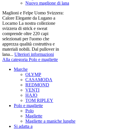
Nuovo maglione di lana
Maglioni e Felpe Uomo Svizzera:
Calore Elegante da Lugano a
Locarno La nostra collezione
svizzera di strick e sweat
comprende oltre 220 capi
selezionati per l'uomo che
apprezza qualità costruttiva e
materiali nobili. Dal pullover in
lana...
Ulteriori informazioni
Alla categoria Polo e magliette
Marche
OLYMP
CASAMODA
REDMOND
VENTI
HAJO
TOM RIPLEY
Polo e magliette
Polo
Magliette
Magliette a maniche lunghe
Si adatta a