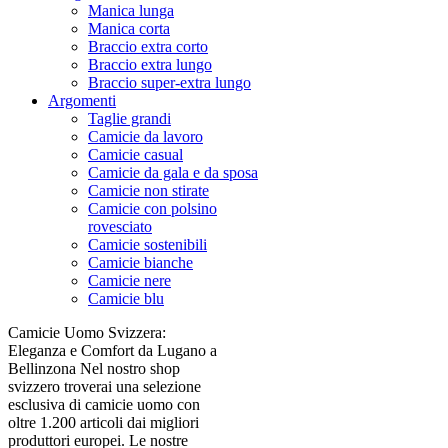
Manica lunga
Manica corta
Braccio extra corto
Braccio extra lungo
Braccio super-extra lungo
Argomenti
Taglie grandi
Camicie da lavoro
Camicie casual
Camicie da gala e da sposa
Camicie non stirate
Camicie con polsino
rovesciato
Camicie sostenibili
Camicie bianche
Camicie nere
Camicie blu
Camicie Uomo Svizzera:
Eleganza e Comfort da Lugano a
Bellinzona Nel nostro shop
svizzero troverai una selezione
esclusiva di camicie uomo con
oltre 1.200 articoli dai migliori
produttori europei. Le nostre