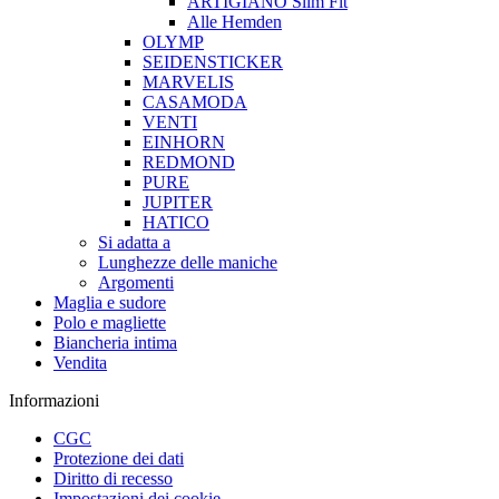
ARTIGIANO Slim Fit
Alle Hemden
OLYMP
SEIDENSTICKER
MARVELIS
CASAMODA
VENTI
EINHORN
REDMOND
PURE
JUPITER
HATICO
Si adatta a
Lunghezze delle maniche
Argomenti
Maglia e sudore
Polo e magliette
Biancheria intima
Vendita
Informazioni
CGC
Protezione dei dati
Diritto di recesso
Impostazioni dei cookie