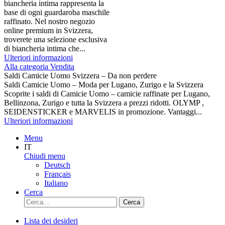
biancheria intima rappresenta la
base di ogni guardaroba maschile
raffinato. Nel nostro negozio
online premium in Svizzera,
troverete una selezione esclusiva
di biancheria intima che...
Ulteriori informazioni
Alla categoria Vendita
Saldi Camicie Uomo Svizzera – Da non perdere
Saldi Camicie Uomo – Moda per Lugano, Zurigo e la Svizzera
Scoprite i saldi di Camicie Uomo – camicie raffinate per Lugano,
Bellinzona, Zurigo e tutta la Svizzera a prezzi ridotti. OLYMP ,
SEIDENSTICKER e MARVELIS in promozione. Vantaggi...
Ulteriori informazioni
Menu
IT
Chiudi menu
Deutsch
Français
Italiano
Cerca
Cerca
Lista dei desideri