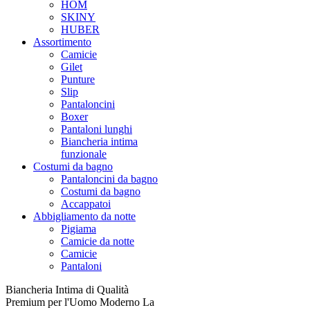
HOM
SKINY
HUBER
Assortimento
Camicie
Gilet
Punture
Slip
Pantaloncini
Boxer
Pantaloni lunghi
Biancheria intima
funzionale
Costumi da bagno
Pantaloncini da bagno
Costumi da bagno
Accappatoi
Abbigliamento da notte
Pigiama
Camicie da notte
Camicie
Pantaloni
Biancheria Intima di Qualità
Premium per l'Uomo Moderno La