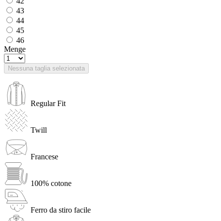
42
43
44
45
46
Menge
Nessuna taglia selezionata
Regular Fit
Twill
Francese
100% cotone
Ferro da stiro facile