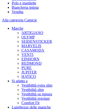
Polo e magliette
Biancheria intima
Vendita
Alla categoria Camicie
Marche
ARTIGIANO
OLYMP
SEIDENSTICKER
MARVELIS
CASAMODA
VENTI
EINHORN
REDMOND
PURE
JUPITER
HATICO
Si adatta a
Vestibilità extra slim
Vestibilità slim
Vestibilità su misura
Vestibilità regolare
Comfort Fit
Lunghezze delle maniche