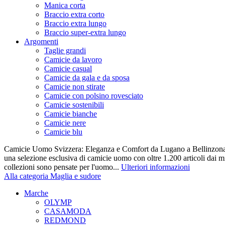
Manica corta
Braccio extra corto
Braccio extra lungo
Braccio super-extra lungo
Argomenti
Taglie grandi
Camicie da lavoro
Camicie casual
Camicie da gala e da sposa
Camicie non stirate
Camicie con polsino rovesciato
Camicie sostenibili
Camicie bianche
Camicie nere
Camicie blu
Camicie Uomo Svizzera: Eleganza e Comfort da Lugano a Bellinzona 
una selezione esclusiva di camicie uomo con oltre 1.200 articoli dai mi
collezioni sono pensate per l'uomo...
Ulteriori informazioni
Alla categoria Maglia e sudore
Marche
OLYMP
CASAMODA
REDMOND