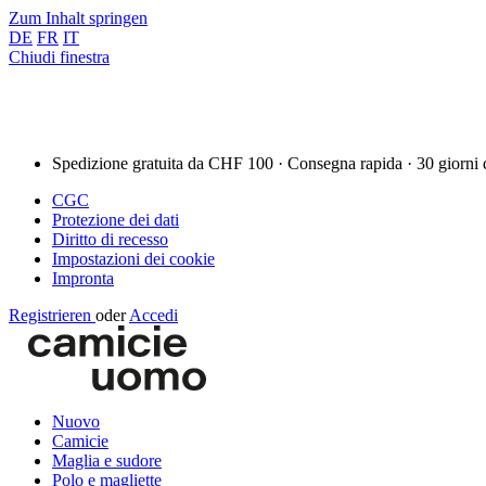
Zum Inhalt springen
DE
FR
IT
Chiudi finestra
Spedizione gratuita da CHF 100 · Consegna rapida · 30 giorni 
CGC
Protezione dei dati
Diritto di recesso
Impostazioni dei cookie
Impronta
Registrieren
oder
Accedi
Nuovo
Camicie
Maglia e sudore
Polo e magliette