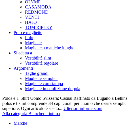
OLYMP
CASAMODA
REDMOND
VENTI
HAJO
TOM RIPLEY
Polo e magliette
Polo
Magliette
Magliette a maniche lunghe
Si adatta a
Vestibilità slim
Vestibilità regolare
Argomenti
Taglie grandi
Magliette semplici
Magliette con stampa
Magliette in confezione doppia
Polos e T-Shirt Uomo Svizzera: Casual Raffinato da Lugano a Bellinz
polos e t-shirt comprende 34 capi curati per l'uomo che desira semplicit
superiore. Ogni articolo è scelto...
Ulteriori informazioni
Alla categoria Biancheria intima
Marche