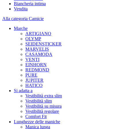
Biancheria intima
Vendita
Alla categoria Camicie
Marche
ARTIGIANO
OLYMP
SEIDENSTICKER
MARVELIS
CASAMODA
VENTI
EINHORN
REDMOND
PURE
JUPITER
HATICO
Si adatta a
Vestibilità extra slim
Vestibilità slim
Vestibilità su misura
Vestibilità regolare
Comfort Fit
Lunghezze delle maniche
Manica lunga