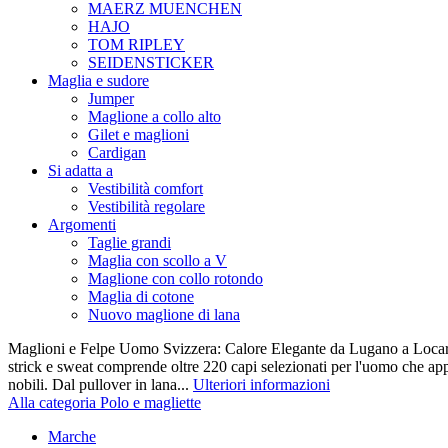
MAERZ MUENCHEN
HAJO
TOM RIPLEY
SEIDENSTICKER
Maglia e sudore
Jumper
Maglione a collo alto
Gilet e maglioni
Cardigan
Si adatta a
Vestibilità comfort
Vestibilità regolare
Argomenti
Taglie grandi
Maglia con scollo a V
Maglione con collo rotondo
Maglia di cotone
Nuovo maglione di lana
Maglioni e Felpe Uomo Svizzera: Calore Elegante da Lugano a Locarn
strick e sweat comprende oltre 220 capi selezionati per l'uomo che appr
nobili. Dal pullover in lana...
Ulteriori informazioni
Alla categoria Polo e magliette
Marche