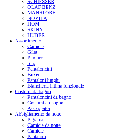
SCHIESSER
OLAF BENZ
MANSTORE
NOVILA
HOM
SKINY
HUBER
Assortimento
Camicie
Gilet
Punture
Slip
Pantaloncini
Boxer
Pantaloni lunghi
Biancheria intima funzionale
Costumi da bagno
Pantaloncini da bagno
Costumi da bagno
Accappatoi
Abbigliamento da notte
Pigiama
Camicie da notte
Camicie
Pantaloni