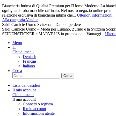
Biancheria Intima di Qualità Premium per l'Uomo Moderno La biancher
ogni guardaroba maschile raffinato. Nel nostro negozio online premiu
selezione esclusiva di biancheria intima che...
Ulteriori informazioni
Alla categoria Vendita
Saldi Camicie Uomo Svizzera – Da non perdere
Saldi Camicie Uomo – Moda per Lugano, Zurigo e la Svizzera Scoprite 
SEIDENSTICKER e MARVELIS in promozione. Vantaggi...
Ulteri
Menu
IT
Chiudi menu
Deutsch
Français
Italiano
Cerca
Cerca
Lista dei desideri
Il mio account
Chiudi menu
Il mio account
Connetti
o
registra
Il mio account
Informazioni utente