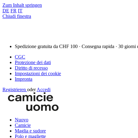
Zum Inhalt springen
DE
FR
IT
Chiudi finestra
Spedizione gratuita da CHF 100 · Consegna rapida · 30 giorni 
CGC
Protezione dei dati
Diritto di recesso
Impostazioni dei cookie
Impronta
Registrieren
oder
Accedi
Nuovo
Camicie
Maglia e sudore
Polo e magliette