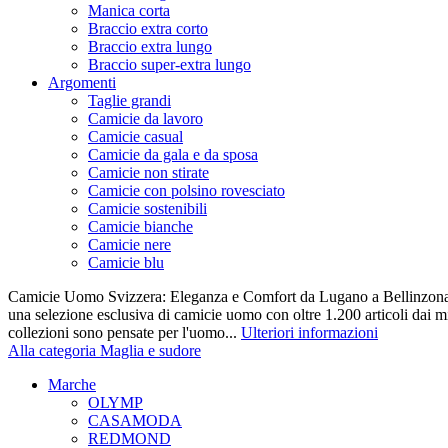
Manica corta
Braccio extra corto
Braccio extra lungo
Braccio super-extra lungo
Argomenti
Taglie grandi
Camicie da lavoro
Camicie casual
Camicie da gala e da sposa
Camicie non stirate
Camicie con polsino rovesciato
Camicie sostenibili
Camicie bianche
Camicie nere
Camicie blu
Camicie Uomo Svizzera: Eleganza e Comfort da Lugano a Bellinzona 
una selezione esclusiva di camicie uomo con oltre 1.200 articoli dai mi
collezioni sono pensate per l'uomo...
Ulteriori informazioni
Alla categoria Maglia e sudore
Marche
OLYMP
CASAMODA
REDMOND