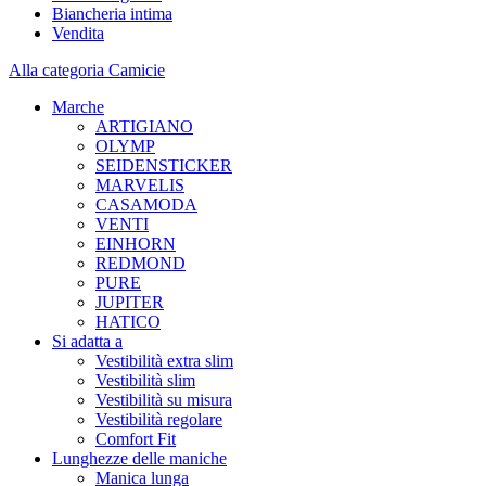
Biancheria intima
Vendita
Alla categoria Camicie
Marche
ARTIGIANO
OLYMP
SEIDENSTICKER
MARVELIS
CASAMODA
VENTI
EINHORN
REDMOND
PURE
JUPITER
HATICO
Si adatta a
Vestibilità extra slim
Vestibilità slim
Vestibilità su misura
Vestibilità regolare
Comfort Fit
Lunghezze delle maniche
Manica lunga