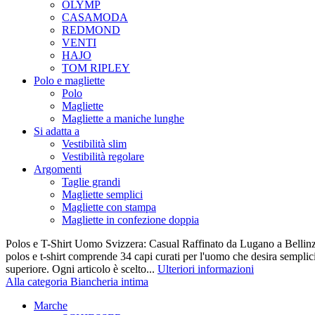
OLYMP
CASAMODA
REDMOND
VENTI
HAJO
TOM RIPLEY
Polo e magliette
Polo
Magliette
Magliette a maniche lunghe
Si adatta a
Vestibilità slim
Vestibilità regolare
Argomenti
Taglie grandi
Magliette semplici
Magliette con stampa
Magliette in confezione doppia
Polos e T-Shirt Uomo Svizzera: Casual Raffinato da Lugano a Bellinz
polos e t-shirt comprende 34 capi curati per l'uomo che desira semplicit
superiore. Ogni articolo è scelto...
Ulteriori informazioni
Alla categoria Biancheria intima
Marche