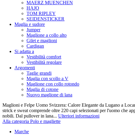
MAERZ MUENCHEN
HAJO
TOM RIPLEY
SEIDENSTICKER
Maglia e sudore
Jumper
Maglione a collo alto
Gilet e maglioni
Cardigan
Si adatta a
Vestibilità comfort
Vestibilità regolare
Argomenti
Taglie grandi
Maglia con scollo a V
Maglione con collo rotondo
Maglia di cotone
Nuovo maglione di lana
Maglioni e Felpe Uomo Svizzera: Calore Elegante da Lugano a Locarn
strick e sweat comprende oltre 220 capi selezionati per l'uomo che appr
nobili. Dal pullover in lana...
Ulteriori informazioni
Alla categoria Polo e magliette
Marche