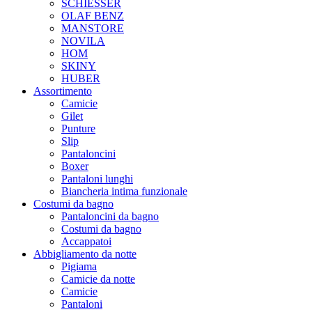
SCHIESSER
OLAF BENZ
MANSTORE
NOVILA
HOM
SKINY
HUBER
Assortimento
Camicie
Gilet
Punture
Slip
Pantaloncini
Boxer
Pantaloni lunghi
Biancheria intima funzionale
Costumi da bagno
Pantaloncini da bagno
Costumi da bagno
Accappatoi
Abbigliamento da notte
Pigiama
Camicie da notte
Camicie
Pantaloni