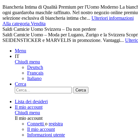
Biancheria Intima di Qualità Premium per l'Uomo Moderno La biancher
ogni guardaroba maschile raffinato. Nel nostro negozio online premiu
selezione esclusiva di biancheria intima che...
Ulteriori informazioni
Alla categoria Vendita
Saldi Camicie Uomo Svizzera – Da non perdere
Saldi Camicie Uomo – Moda per Lugano, Zurigo e la Svizzera Scoprite 
SEIDENSTICKER e MARVELIS in promozione. Vantaggi...
Ulteri
Menu
IT
Chiudi menu
Deutsch
Français
Italiano
Cerca
Cerca
Lista dei desideri
Il mio account
Chiudi menu
Il mio account
Connetti
o
registra
Il mio account
Informazioni utente